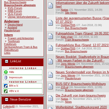
Bus Braunschweig
Informationen über die Zukunft beko
Braunschweig allgemein
hier!
»
KVG-Forum
von
Natias
(21. November 2021, 14:29)
»
RBB-Forum
Forum:
Site-News
»
VLG-Forum
»
Übrige Verkehrsbetriebe ...
Liste der ausgemusterten Busse (Sta
Anderswo
07.07.2021)
»
Deutschland
von
DüWag7555
(27. Juni 2018, 21:06)
»
Ausland
Forum:
Bus Braunschweig
Plauderforum
Fuhrparkliste Tram (Stand: 19.05.202
Intern
von
Kido-chan
(11. Juli 2016, 11:10)
»
Fragen und Antworten
Forum:
Tram Braunschweig
»
Testforum
Fotoforum
Fuhrparkliste Bus (Stand: 12.07.2021
Sichtungsforum Tram & Bus
von
DüWag7555
(14. Juli 2016, 00:22)
Rätselforum
Forum:
Bus Braunschweig
Links
Neues Booklet: Stadtverkehr in Brau
- Mit neuen Farben in die Zukunft -
LinkList
von
Jens Winnig
(24. November 2021, 15:52
Forum:
Braunschweig allgemein
»interne Links«
Neues Sondermodell von Region im M
Hilfe
von
Jens Winnig
(18. November 2021, 16:30
Impressum
Forum:
Plauderforum
»externe Links«
BUS-SEV Braunschweig-Wolfsburg
BIN e.V.
von
215-ul
(16. November 2021, 12:09)
Forum:
Braunschweig allgemein
VBV e.V.
Die Zukunft von tram-braunschweig
von
Natias
(8. November 2021, 12:57)
Neue Benutzer
Forum:
News
Collette48
(6. November 2021,
Wolfenbüttel: Stadtbuskonzept 2020