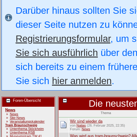
Darüber hinaus sollten Sie si
dieser Seite nutzen zu könn
Registrierungsformular
, um s
Sie sich ausführlich
über den
sich bereits zu einem früher
Sie sich
hier anmelden
.
Foren-Übersicht
Die neuste
News
Thema
»
News
»
Site-News
Wir sind wieder da
»
Veranstaltungskalender
Tram Braunschweig
von
Natias
(26. Februar 2025, 22:35)
»
Unterthema Stöckheim
Forum:
News
»
Unterthema RSB
Was wird aus tram-braunschweig? All
»
Museumstram TW 41