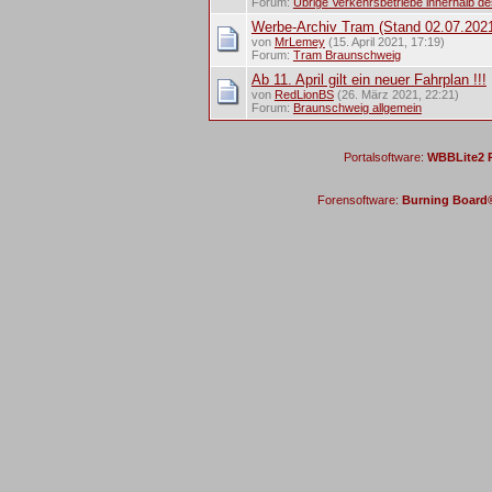
Forum:
Übrige Verkehrsbetriebe innerhalb d
Werbe-Archiv Tram (Stand 02.07.202
von
MrLemey
(15. April 2021, 17:19)
Forum:
Tram Braunschweig
Ab 11. April gilt ein neuer Fahrplan !!!
von
RedLionBS
(26. März 2021, 22:21)
Forum:
Braunschweig allgemein
Portalsoftware:
WBBLite2 P
Forensoftware:
Burning Board® 