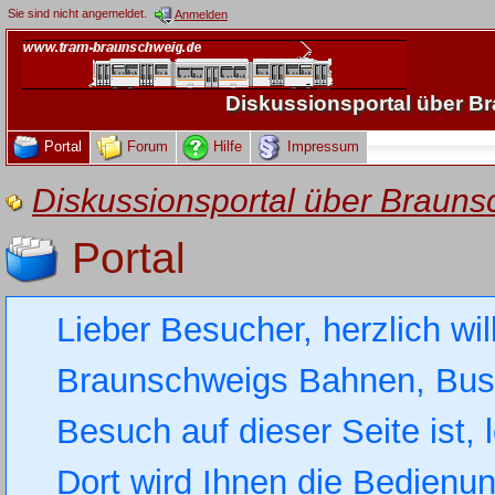
Sie sind nicht angemeldet.
Anmelden
Diskussionsportal über 
Portal
Forum
Hilfe
Impressum
Diskussionsportal über Brau
Portal
Lieber Besucher, herzlich wi
Braunschweigs Bahnen, Busse
Besuch auf dieser Seite ist, 
Dort wird Ihnen die Bedienung