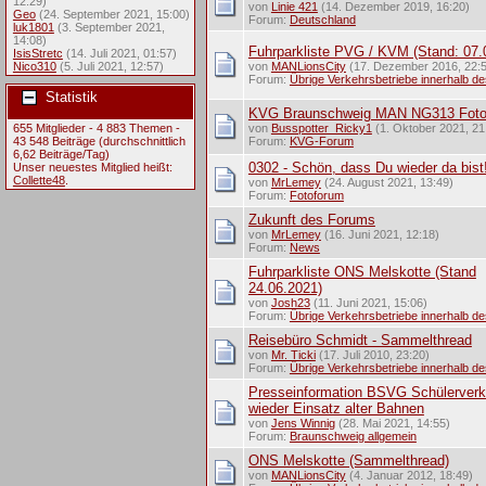
12:29)
von
Linie 421
(14. Dezember 2019, 16:20)
Geo
(24. September 2021, 15:00)
Forum:
Deutschland
luk1801
(3. September 2021,
14:08)
Fuhrparkliste PVG / KVM (Stand: 07.
IsisStretc
(14. Juli 2021, 01:57)
Nico310
(5. Juli 2021, 12:57)
von
MANLionsCity
(17. Dezember 2016, 22:
Forum:
Übrige Verkehrsbetriebe innerhalb d
Statistik
KVG Braunschweig MAN NG313 Fot
655 Mitglieder - 4 883 Themen -
von
Busspotter_Ricky1
(1. Oktober 2021, 21
43 548 Beiträge (durchschnittlich
Forum:
KVG-Forum
6,62 Beiträge/Tag)
0302 - Schön, dass Du wieder da bist
Unser neuestes Mitglied heißt:
Collette48
.
von
MrLemey
(24. August 2021, 13:49)
Forum:
Fotoforum
Zukunft des Forums
von
MrLemey
(16. Juni 2021, 12:18)
Forum:
News
Fuhrparkliste ONS Melskotte (Stand
24.06.2021)
von
Josh23
(11. Juni 2021, 15:06)
Forum:
Übrige Verkehrsbetriebe innerhalb d
Reisebüro Schmidt - Sammelthread
von
Mr. Ticki
(17. Juli 2010, 23:20)
Forum:
Übrige Verkehrsbetriebe innerhalb d
Presseinformation BSVG Schülerverk
wieder Einsatz alter Bahnen
von
Jens Winnig
(28. Mai 2021, 14:55)
Forum:
Braunschweig allgemein
ONS Melskotte (Sammelthread)
von
MANLionsCity
(4. Januar 2012, 18:49)