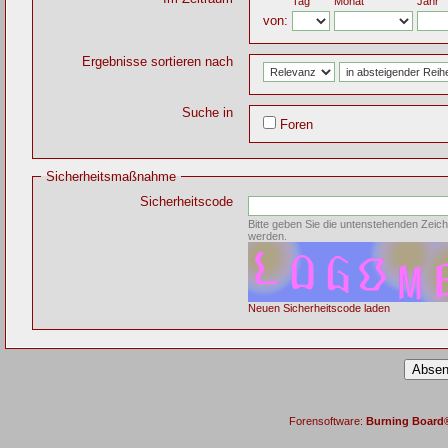
Tag
Monat
Jahr
von:
Ergebnisse sortieren nach
Suche in
Foren
Sicherheitsmaßnahme
Sicherheitscode
Bitte geben Sie die untenstehenden Zeich
werden.
Neuen Sicherheitscode laden
Forensoftware:
Burning Board® 