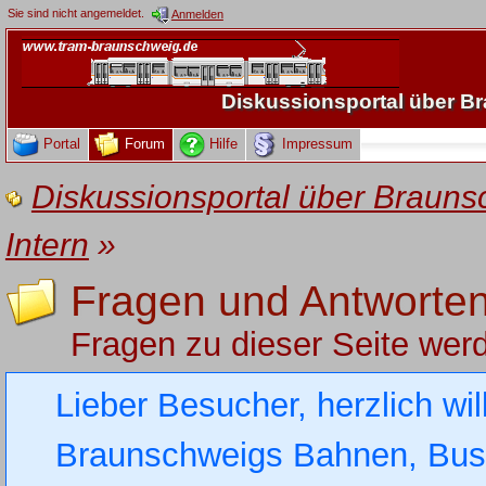
Sie sind nicht angemeldet.
Anmelden
Diskussionsportal über 
Portal
Forum
Hilfe
Impressum
Diskussionsportal über Brau
Intern
»
Fragen und Antworte
Fragen zu dieser Seite werd
Lieber Besucher, herzlich wi
Braunschweigs Bahnen, Busse