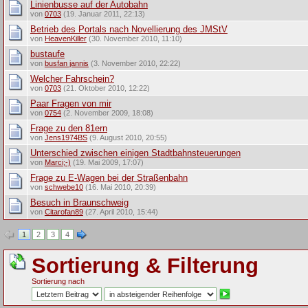
Linienbusse auf der Autobahn
von
0703
(19. Januar 2011, 22:13)
Betrieb des Portals nach Novellierung des JMStV
von
HeavenKiller
(30. November 2010, 11:10)
bustaufe
von
busfan jannis
(3. November 2010, 22:22)
Welcher Fahrschein?
von
0703
(21. Oktober 2010, 12:22)
Paar Fragen von mir
von
0754
(2. November 2009, 18:08)
Frage zu den 81ern
von
Jens1974BS
(9. August 2010, 20:55)
Unterschied zwischen einigen Stadtbahnsteuerungen
von
Marci;-)
(19. Mai 2009, 17:07)
Frage zu E-Wagen bei der Straßenbahn
von
schwebe10
(16. Mai 2010, 20:39)
Besuch in Braunschweig
von
Citarofan89
(27. April 2010, 15:44)
1
2
3
4
Sortierung & Filterung
Sortierung nach