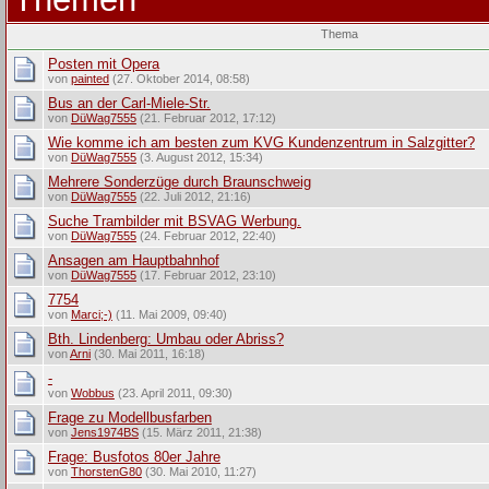
Thema
Posten mit Opera
von
painted
(27. Oktober 2014, 08:58)
Bus an der Carl-Miele-Str.
von
DüWag7555
(21. Februar 2012, 17:12)
Wie komme ich am besten zum KVG Kundenzentrum in Salzgitter?
von
DüWag7555
(3. August 2012, 15:34)
Mehrere Sonderzüge durch Braunschweig
von
DüWag7555
(22. Juli 2012, 21:16)
Suche Trambilder mit BSVAG Werbung.
von
DüWag7555
(24. Februar 2012, 22:40)
Ansagen am Hauptbahnhof
von
DüWag7555
(17. Februar 2012, 23:10)
7754
von
Marci;-)
(11. Mai 2009, 09:40)
Bth. Lindenberg: Umbau oder Abriss?
von
Arni
(30. Mai 2011, 16:18)
-
von
Wobbus
(23. April 2011, 09:30)
Frage zu Modellbusfarben
von
Jens1974BS
(15. März 2011, 21:38)
Frage: Busfotos 80er Jahre
von
ThorstenG80
(30. Mai 2010, 11:27)