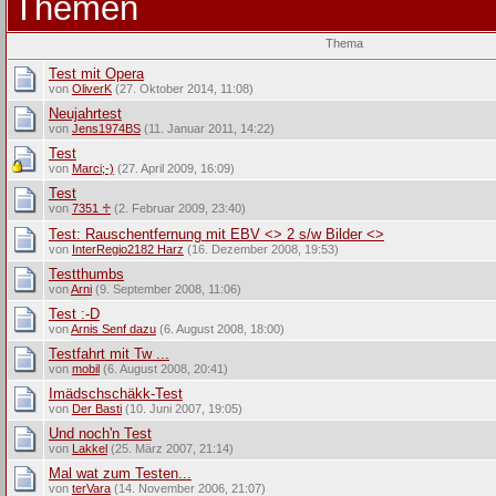
Themen
Thema
Test mit Opera
von
OliverK
(27. Oktober 2014, 11:08)
Neujahrtest
von
Jens1974BS
(11. Januar 2011, 14:22)
Test
von
Marci;-)
(27. April 2009, 16:09)
Test
von
7351 ♱
(2. Februar 2009, 23:40)
Test: Rauschentfernung mit EBV <> 2 s/w Bilder <>
von
InterRegio2182 Harz
(16. Dezember 2008, 19:53)
Testthumbs
von
Arni
(9. September 2008, 11:06)
Test :-D
von
Arnis Senf dazu
(6. August 2008, 18:00)
Testfahrt mit Tw ...
von
mobil
(6. August 2008, 20:41)
Imädschschäkk-Test
von
Der Basti
(10. Juni 2007, 19:05)
Und noch'n Test
von
Lakkel
(25. März 2007, 21:14)
Mal wat zum Testen...
von
terVara
(14. November 2006, 21:07)