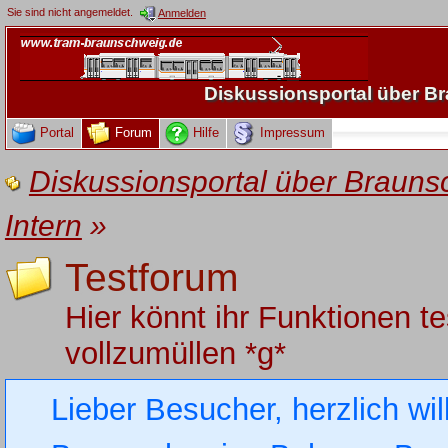
Sie sind nicht angemeldet.
Anmelden
Diskussionsportal über 
Portal
Forum
Hilfe
Impressum
Diskussionsportal über Brau
Intern
»
Testforum
Hier könnt ihr Funktionen t
vollzumüllen *g*
Lieber Besucher, herzlich wi