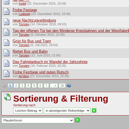
von
mobil
(25. Dezember 2015, 16:59)
Frohe Festage
von
Ludewig
(23. Dezember 2015, 19:46)
neue Nachtzugverbindung
von
Torsten
(14. Oktober 2015, 09:53)
Tag der offenen Tür bei den Mindener Kreisbahnen und der Westfale
von
Torsten
(8. Oktober 2015, 22:05)
Grün für Bus und Tram
von
Torsten
(6. Juli 2015, 18:54)
Rettet Bus und Bahn
von
Torsten
(22. Juni 2015, 21:06)
Das Fahrplanbuch im Wandel der Jahrzehnte
von
Torsten
(16. Februar 2015, 20:26)
Frohe Festtage und guten Rutsch
von
terVara
(23. Dezember 2014, 20:36)
1
2
3
4
5
6
7
…
26
Sortierung & Filterung
Sortierung nach