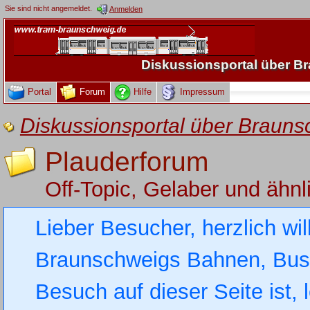
Sie sind nicht angemeldet.
Anmelden
Diskussionsportal über 
Portal
Forum
Hilfe
Impressum
Diskussionsportal über Brau
Plauderforum
Off-Topic, Gelaber und ähnl
Lieber Besucher, herzlich wi
Braunschweigs Bahnen, Busse
Besuch auf dieser Seite ist, 