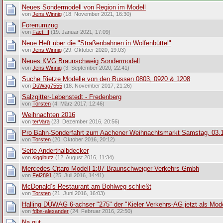
Neues Sondermodell von Region im Modell
von
Jens Winnig
(18. November 2021, 16:30)
Forenumzug
von
Fact_II
(19. Januar 2021, 17:09)
Neue Heft über die "Straßenbahnen in Wolfenbüttel"
von
Jens Winnig
(29. Oktober 2020, 19:03)
Neues KVG Braunschweig Sondermodell
von
Jens Winnig
(3. September 2020, 22:41)
Suche Rietze Modelle von den Bussen 0803, 0920 & 1208
von
DüWag7555
(18. November 2017, 21:26)
Salzgitter-Lebenstedt - Fredenberg
von
Torsten
(4. März 2017, 12:46)
Weihnachten 2016
von
terVara
(23. Dezember 2016, 20:56)
Pro Bahn-Sonderfahrt zum Aachener Weihnachtsmarkt Samstag, 03.
von
Torsten
(20. Oktober 2016, 20:12)
Seite Anderthalbdecker
von
siggibutz
(12. August 2016, 11:34)
Mercedes Citaro Modell 1:87 Braunschweiger Verkehrs Gmbh
von
Fel2891
(25. Juli 2016, 14:41)
McDonald’s Restaurant am Bohlweg schließt
von
Torsten
(21. Juni 2016, 16:03)
Halling DÜWAG 6-achser "275" der "Kieler Verkehrs-AG jetzt als Model
von
fdbs-alexander
(24. Februar 2016, 22:50)
Na gut, ...