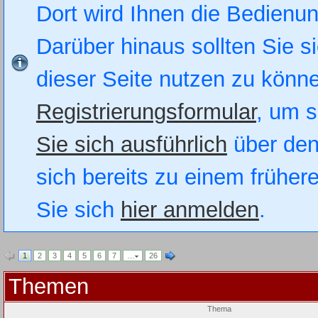
Dort wird Ihnen die Bedienung
Darüber hinaus sollten Sie si
dieser Seite nutzen zu könn
Registrierungsformular
, um s
Sie sich ausführlich
über den
sich bereits zu einem früher
Sie sich
hier anmelden
.
1
2
3
4
5
6
7
…
26
Themen
Thema