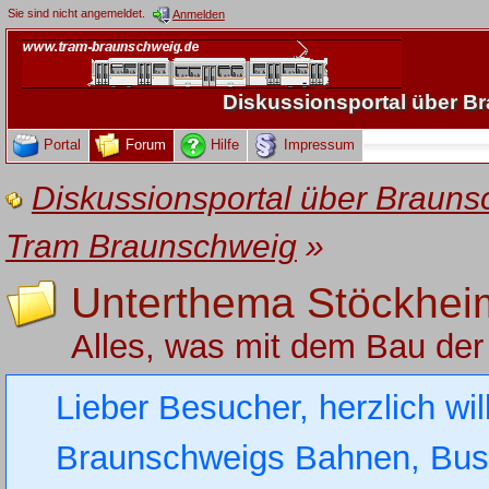
Sie sind nicht angemeldet.
Anmelden
Diskussionsportal über 
Portal
Forum
Hilfe
Impressum
Diskussionsportal über Brau
Tram Braunschweig
»
Unterthema Stöckhei
Alles, was mit dem Bau de
Lieber Besucher, herzlich wi
Braunschweigs Bahnen, Busse