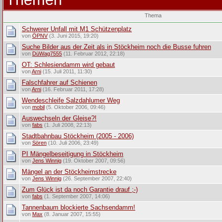
Thema
Schwerer Unfall mit M1 Schützenplatz
von
ÖPNV
(3. Juni 2015, 19:20)
Suche Bilder aus der Zeit als in Stöckheim noch die Busse fuhren
von
DüWag7555
(11. Februar 2012, 22:18)
OT: Schlesiendamm wird gebaut
von
Arni
(15. Juli 2011, 11:30)
Falschfahrer auf Schienen
von
Arni
(16. Februar 2011, 17:28)
Wendeschleife Salzdahlumer Weg
von
mobil
(5. Oktober 2006, 09:46)
Auswechseln der Gleise?!
von
fabs
(1. Juli 2008, 22:13)
Stadtbahnbau Stöckheim (2005 - 2006)
von
Sören
(10. Juli 2006, 23:49)
PI Mängelbeseitigung in Stöckheim
von
Jens Winnig
(19. Oktober 2007, 09:56)
Mängel an der Stöckheimstrecke
von
Jens Winnig
(26. September 2007, 22:40)
Zum Glück ist da noch Garantie drauf ;-)
von
fabs
(1. September 2007, 14:06)
Tannenbaum blockierte Sachsendamm!
von
Max
(8. Januar 2007, 15:55)