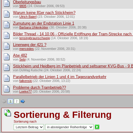
Oberleitungsbau
von
9805
(24. Oktober 2006, 09:53)
Warum keine 81er nach Stöckheim?
von
Ulrich Baierl
(23. Oktober 2006, 12:01)
Zumutung an der Endstation Linie 1
von
Barbara Uhlenkötter
(30. Oktober 2006, 20:38)
Bilder Thread - 14.10.06 - Offizielle Eröffnung der Tram-Strecke nac
von
tensingbraunschweig
(14. Oktober 2006, 18:19)
Linenweg der 421 ?
von
mercedes
(22. November 2006, 20:31)
Atw 482
von
Sebi
(4. November 2006, 00:52)
Stöckheim und Heidberg im Planbetrieb und seltsamer KVG-Bus - 9 Bi
von DüWag Kutsche (24. Oktober 2006, 22:24)
Parallelbetrieb der Linien 1 und 4 im Tagesrandverkehr
von
falkenski
(22. Oktober 2006, 13:22)
Probleme durch Trambetrieb??
von
Loeke77
(20. Oktober 2006, 20:58)
1
2
Sortierung & Filterung
Sortierung nach