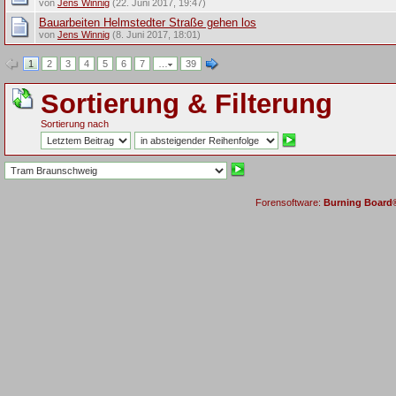
von
Jens Winnig
(22. Juni 2017, 19:47)
Bauarbeiten Helmstedter Straße gehen los
von
Jens Winnig
(8. Juni 2017, 18:01)
1
2
3
4
5
6
7
…
39
Sortierung & Filterung
Sortierung nach
Forensoftware:
Burning Board® 