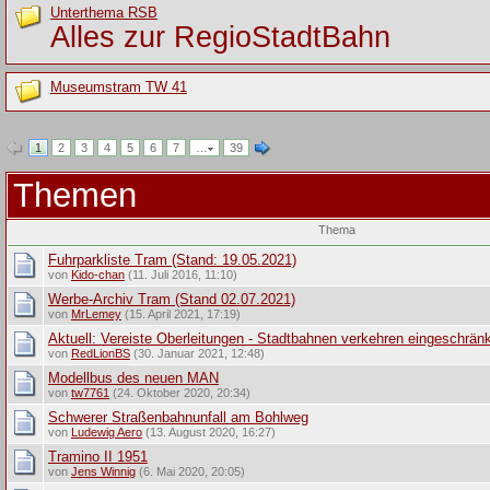
Unterthema RSB
Alles zur RegioStadtBahn
Museumstram TW 41
1
2
3
4
5
6
7
…
39
Themen
Thema
Fuhrparkliste Tram (Stand: 19.05.2021)
von
Kido-chan
(11. Juli 2016, 11:10)
Werbe-Archiv Tram (Stand 02.07.2021)
von
MrLemey
(15. April 2021, 17:19)
Aktuell: Vereiste Oberleitungen - Stadtbahnen verkehren eingeschränkt
von
RedLionBS
(30. Januar 2021, 12:48)
Modellbus des neuen MAN
von
tw7761
(24. Oktober 2020, 20:34)
Schwerer Straßenbahnunfall am Bohlweg
von
Ludewig Aero
(13. August 2020, 16:27)
Tramino II 1951
von
Jens Winnig
(6. Mai 2020, 20:05)