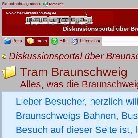
Sie sind nicht angemeldet.
Anmelden
Diskussionsportal über 
Portal
Forum
Hilfe
Impressum
Diskussionsportal über Brau
Tram Braunschweig
Alles, was die Braunschwe
Lieber Besucher, herzlich wi
Braunschweigs Bahnen, Busse
Besuch auf dieser Seite ist, 