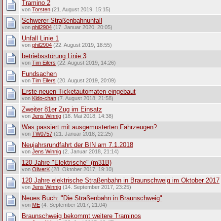
Tramino 2
von
Torsten
(21. August 2019, 15:15)
Schwerer Straßenbahnunfall
von
phil2904
(17. Januar 2020, 20:05)
Unfall Linie 1
von
phil2904
(22. August 2019, 18:55)
betriebsstörung Linie 3
von
Tim Eilers
(22. August 2019, 14:26)
Fundsachen
von
Tim Eilers
(20. August 2019, 20:09)
Erste neuen Ticketautomaten eingebaut
von
Kido-chan
(7. August 2018, 21:58)
Zweiter 81er Zug im Einsatz
von
Jens Winnig
(18. Mai 2018, 14:38)
Was passiert mit ausgemusterten Fahrzeugen?
von
TW0757
(21. Januar 2018, 22:25)
Neujahrsrundfahrt der BIN am 7.1.2018
von
Jens Winnig
(2. Januar 2018, 21:14)
120 Jahre "Elektrische" (m31B)
von
OliverK
(28. Oktober 2017, 19:10)
120 Jahre elektrische Straßenbahn in Braunschweig im Oktober 2017
von
Jens Winnig
(14. September 2017, 23:25)
Neues Buch: "Die Straßenbahn in Braunschweig"
von
ME
(4. September 2017, 21:04)
Braunschweig bekommt weitere Traminos