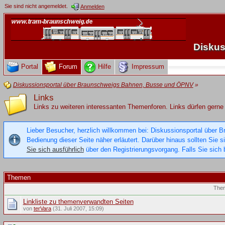
Sie sind nicht angemeldet.
Anmelden
Diskus
Portal
Forum
Hilfe
Impressum
Diskussionsportal über Braunschweigs Bahnen, Busse und ÖPNV
»
Links
Links zu weiteren interessanten Themenforen. Links dürfen gerne 
Lieber Besucher, herzlich willkommen bei: Diskussionsportal über B
Bedienung dieser Seite näher erläutert. Darüber hinaus sollten Sie 
Sie sich ausführlich
über den Registrierungsvorgang. Falls Sie sich b
Themen
The
Linkliste zu themenverwandten Seiten
von
terVara
(31. Juli 2007, 15:09)