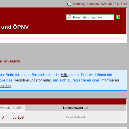
Sonntag, 9. August 2026, 08:27 UTC+2
e und ÖPNV
 einen Admin.
 Seite ist, lesen Sie sich bitte die
Hilfe
durch. Dort wird Ihnen die
 Sie das
Registrierungsformular
, um sich zu registrieren oder
informieren
melden
.
tworten
Zugriffe
Letzte Antwort
0
35 169
keine Antwort