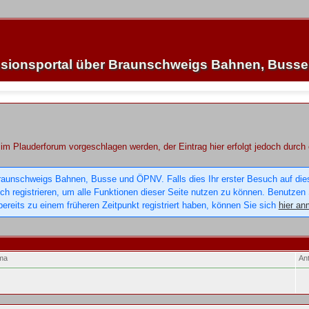
sionsportal über Braunschweigs Bahnen, Buss
im Plauderforum vorgeschlagen werden, der Eintrag hier erfolgt jedoch durch
raunschweigs Bahnen, Busse und ÖPNV. Falls dies Ihr erster Besuch auf dieser
sich registrieren, um alle Funktionen dieser Seite nutzen zu können. Benutzen
ereits zu einem früheren Zeitpunkt registriert haben, können Sie sich
hier an
ma
An