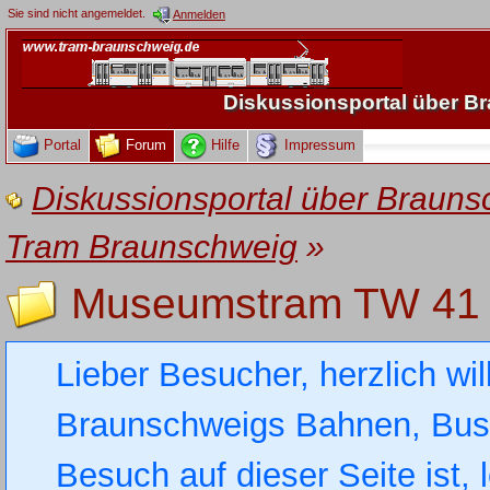
Sie sind nicht angemeldet.
Anmelden
Diskussionsportal über 
Portal
Forum
Hilfe
Impressum
Diskussionsportal über Brau
Tram Braunschweig
»
Museumstram TW 41
Lieber Besucher, herzlich wi
Braunschweigs Bahnen, Busse
Besuch auf dieser Seite ist, 