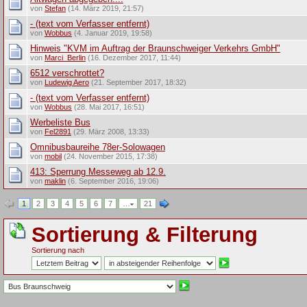
von
Stefan
(14. März 2019, 21:57)
- (text vom Verfasser entfernt)
von
Wobbus
(4. Januar 2019, 19:58)
Hinweis "KVM im Auftrag der Braunschweiger Verkehrs GmbH"
von
Marci_Berlin
(16. Dezember 2017, 11:44)
6512 verschrottet?
von
Ludewig Aero
(21. September 2017, 18:32)
- (text vom Verfasser entfernt)
von
Wobbus
(28. Mai 2017, 16:51)
Werbeliste Bus
von
Fel2891
(29. März 2008, 13:33)
Omnibusbaureihe 78er-Solowagen
von
mobil
(24. November 2015, 17:38)
413: Sperrung Messeweg ab 12.9.
von
maklin
(6. September 2016, 19:06)
1
2
3
4
5
6
7
…
21
Sortierung & Filterung
Sortierung nach