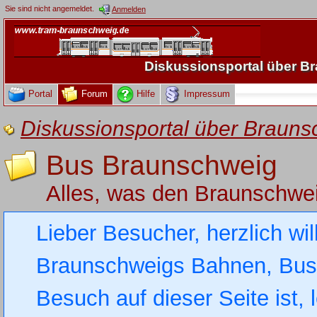
Sie sind nicht angemeldet.
Anmelden
Diskussionsportal über 
Portal
Forum
Hilfe
Impressum
Diskussionsportal über Brau
Bus Braunschweig
Alles, was den Braunschwe
Lieber Besucher, herzlich wi
Braunschweigs Bahnen, Busse
Besuch auf dieser Seite ist, 