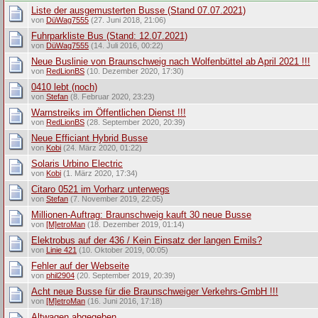
Liste der ausgemusterten Busse (Stand 07.07.2021)
von
DüWag7555
(27. Juni 2018, 21:06)
Fuhrparkliste Bus (Stand: 12.07.2021)
von
DüWag7555
(14. Juli 2016, 00:22)
Neue Buslinie von Braunschweig nach Wolfenbüttel ab April 2021 !!!
von
RedLionBS
(10. Dezember 2020, 17:30)
0410 lebt (noch)
von
Stefan
(8. Februar 2020, 23:23)
Warnstreiks im Öffentlichen Dienst !!!
von
RedLionBS
(28. September 2020, 20:39)
Neue Efficiant Hybrid Busse
von
Kobi
(24. März 2020, 01:22)
Solaris Urbino Electric
von
Kobi
(1. März 2020, 17:34)
Citaro 0521 im Vorharz unterwegs
von
Stefan
(7. November 2019, 22:05)
Millionen-Auftrag: Braunschweig kauft 30 neue Busse
von
[M]etroMan
(18. Dezember 2019, 01:14)
Elektrobus auf der 436 / Kein Einsatz der langen Emils?
von
Linie 421
(10. Oktober 2019, 00:05)
Fehler auf der Webseite
von
phil2904
(20. September 2019, 20:39)
Acht neue Busse für die Braunschweiger Verkehrs-GmbH !!!
von
[M]etroMan
(16. Juni 2016, 17:18)
Altwagen abgegeben....