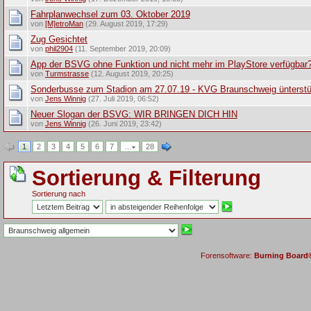
Fahrplanwechsel zum 03. Oktober 2019
von
[M]etroMan
(29. August 2019, 17:29)
Zug Gesichtet
von
phil2904
(11. September 2019, 20:09)
App der BSVG ohne Funktion und nicht mehr im PlayStore verfügbar
von
Turmstrasse
(12. August 2019, 20:25)
Sonderbusse zum Stadion am 27.07.19 - KVG Braunschweig ünterst
von
Jens Winnig
(27. Juli 2019, 06:52)
Neuer Slogan der BSVG: WIR BRINGEN DICH HIN
von
Jens Winnig
(26. Juni 2019, 23:42)
1
2
3
4
5
6
7
…
28
Sortierung & Filterung
Sortierung nach
Forensoftware:
Burning Board® 