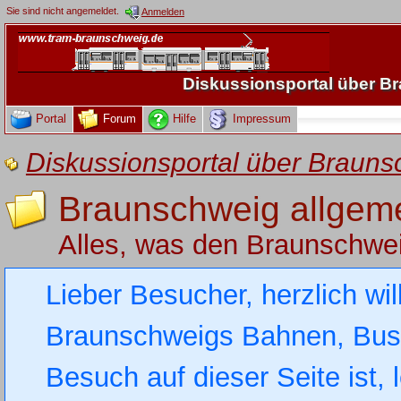
Sie sind nicht angemeldet.
Anmelden
Diskussionsportal über 
Portal
Forum
Hilfe
Impressum
Diskussionsportal über Brau
Braunschweig allgem
Alles, was den Braunschwe
Lieber Besucher, herzlich wi
Braunschweigs Bahnen, Busse
Besuch auf dieser Seite ist, 