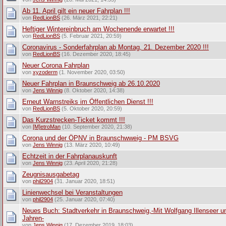
Ab 11. April gilt ein neuer Fahrplan !!!
von
RedLionBS
(26. März 2021, 22:21)
Heftiger Wintereinbruch am Wochenende erwartet !!!
von
RedLionBS
(5. Februar 2021, 20:59)
Coronavirus - Sonderfahrplan ab Montag, 21. Dezember 2020 !!!
von
RedLionBS
(16. Dezember 2020, 18:45)
Neuer Corona Fahrplan
von
xyzoderm
(1. November 2020, 03:50)
Neuer Fahrplan in Braunschweig ab 26.10.2020
von
Jens Winnig
(8. Oktober 2020, 14:38)
Erneut Warnstreiks im Öffentlichen Dienst !!!
von
RedLionBS
(5. Oktober 2020, 20:59)
Das Kurzstrecken-Ticket kommt !!!
von
[M]etroMan
(10. September 2020, 21:38)
Corona und der ÖPNV in Braunschwweig - PM BSVG
von
Jens Winnig
(13. März 2020, 10:49)
Echtzeit in der Fahrplanauskunft
von
Jens Winnig
(23. April 2020, 21:28)
Zeugnisausgabetag
von
phil2904
(31. Januar 2020, 18:51)
Linienwechsel bei Veranstaltungen
von
phil2904
(25. Januar 2020, 07:40)
Neues Buch: Stadtverkehr in Braunschweig,-Mit Wolfgang Illenseer u
Jahren-
von
Jens Winnig
(17. Dezember 2019, 18:03)