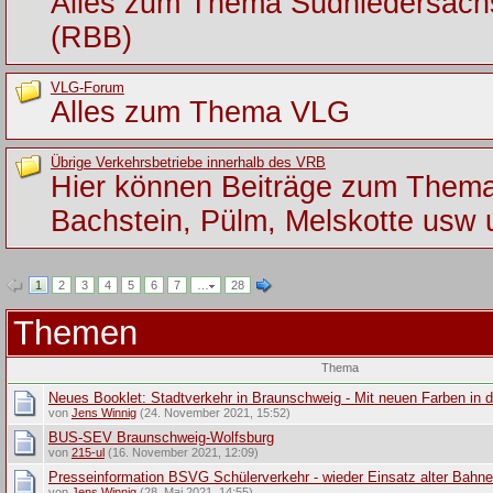
Alles zum Thema Südniedersac
(RBB)
VLG-Forum
Alles zum Thema VLG
Übrige Verkehrsbetriebe innerhalb des VRB
Hier können Beiträge zum Them
Bachstein, Pülm, Melskotte usw 
1
2
3
4
5
6
7
…
28
Themen
Thema
Neues Booklet: Stadtverkehr in Braunschweig - Mit neuen Farben in d
von
Jens Winnig
(24. November 2021, 15:52)
BUS-SEV Braunschweig-Wolfsburg
von
215-ul
(16. November 2021, 12:09)
Presseinformation BSVG Schülerverkehr - wieder Einsatz alter Bahn
von
Jens Winnig
(28. Mai 2021, 14:55)