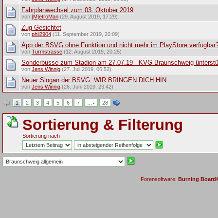
Fahrplanwechsel zum 03. Oktober 2019
von
[M]etroMan
(29. August 2019, 17:29)
Zug Gesichtet
von
phil2904
(11. September 2019, 20:09)
App der BSVG ohne Funktion und nicht mehr im PlayStore verfügbar
von
Turmstrasse
(12. August 2019, 20:25)
Sonderbusse zum Stadion am 27.07.19 - KVG Braunschweig ünterst
von
Jens Winnig
(27. Juli 2019, 06:52)
Neuer Slogan der BSVG: WIR BRINGEN DICH HIN
von
Jens Winnig
(26. Juni 2019, 23:42)
1
2
3
4
5
6
7
…
28
Sortierung & Filterung
Sortierung nach
Forensoftware:
Burning Board® 