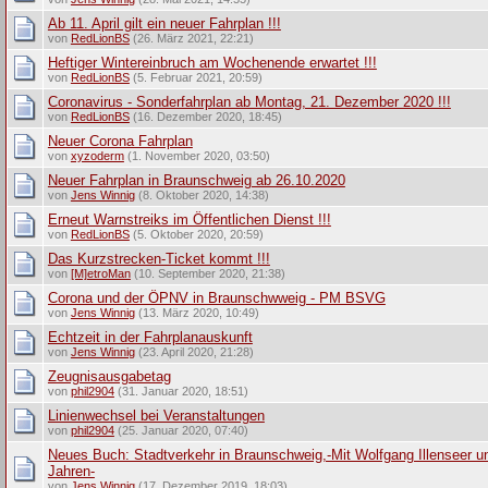
Ab 11. April gilt ein neuer Fahrplan !!!
von
RedLionBS
(26. März 2021, 22:21)
Heftiger Wintereinbruch am Wochenende erwartet !!!
von
RedLionBS
(5. Februar 2021, 20:59)
Coronavirus - Sonderfahrplan ab Montag, 21. Dezember 2020 !!!
von
RedLionBS
(16. Dezember 2020, 18:45)
Neuer Corona Fahrplan
von
xyzoderm
(1. November 2020, 03:50)
Neuer Fahrplan in Braunschweig ab 26.10.2020
von
Jens Winnig
(8. Oktober 2020, 14:38)
Erneut Warnstreiks im Öffentlichen Dienst !!!
von
RedLionBS
(5. Oktober 2020, 20:59)
Das Kurzstrecken-Ticket kommt !!!
von
[M]etroMan
(10. September 2020, 21:38)
Corona und der ÖPNV in Braunschwweig - PM BSVG
von
Jens Winnig
(13. März 2020, 10:49)
Echtzeit in der Fahrplanauskunft
von
Jens Winnig
(23. April 2020, 21:28)
Zeugnisausgabetag
von
phil2904
(31. Januar 2020, 18:51)
Linienwechsel bei Veranstaltungen
von
phil2904
(25. Januar 2020, 07:40)
Neues Buch: Stadtverkehr in Braunschweig,-Mit Wolfgang Illenseer u
Jahren-
von
Jens Winnig
(17. Dezember 2019, 18:03)