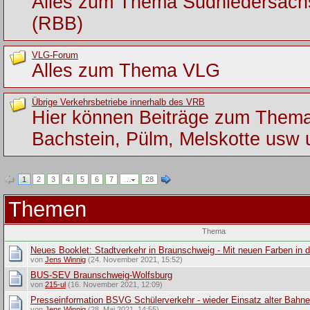
Alles zum Thema Südniedersac
(RBB)
VLG-Forum
Alles zum Thema VLG
Übrige Verkehrsbetriebe innerhalb des VRB
Hier können Beiträge zum Them
Bachstein, Pülm, Melskotte usw 
1
2
3
4
5
6
7
…
28
Themen
Thema
Neues Booklet: Stadtverkehr in Braunschweig - Mit neuen Farben in d
von
Jens Winnig
(24. November 2021, 15:52)
BUS-SEV Braunschweig-Wolfsburg
von
215-ul
(16. November 2021, 12:09)
Presseinformation BSVG Schülerverkehr - wieder Einsatz alter Bahn
von
Jens Winnig
(28. Mai 2021, 14:55)