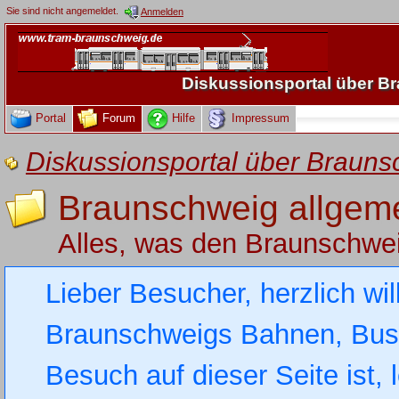
Sie sind nicht angemeldet.
Anmelden
Diskussionsportal über 
Portal
Forum
Hilfe
Impressum
Diskussionsportal über Brau
Braunschweig allgem
Alles, was den Braunschwe
Lieber Besucher, herzlich wi
Braunschweigs Bahnen, Busse
Besuch auf dieser Seite ist, 