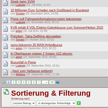
Streik beim SVHi
von
Ludewig
(12. Juli 2016, 11:37)
10 Millionen Euro Schaden nach Großbrand in Busdepot
von
Torsten
(26. Dezember 2014, 14:25)
Peine soll Fahrgastinformationssystem bekommen
von
Ludewig
(12. November 2015, 20:17)
KVB erhält 8 VDL-Elektro-Gelenkbusse zum Sommer/Herbst 2015
von
anton
(15. Juli 2014, 22:48)
Potsdam: Tatra-Zielfilme abzugeben
von
Torsten
(9. Oktober 2015, 15:52)
üstra bekommt 26 MAN-Hybridbusse
von
anton
(19. September 2015, 00:22)
In Oberhausen starten 2 Solaris U12 electric
von
anton
(19. September 2015, 00:05)
Busunfall in Peine
von
Ludewig
(18. September 2015, 18:31)
- (text vom Verfasser entfernt)
von
Wobbus
(16. September 2015, 17:29)
1
2
3
4
5
6
7
…
30
Sortierung & Filterung
Sortierung nach