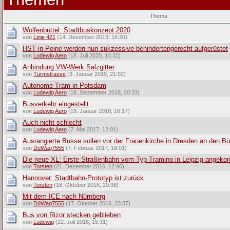
Thema
Wolfenbüttel: Stadtbuskonzept 2020
von
Linie 421
(14. Dezember 2019, 16:20)
HST in Peine werden nun sukzessive behindertengerecht aufgerüstet
von
Ludewig Aero
(18. Juli 2020, 14:32)
Anbindung VW-Werk Salzgitter
von
Turmstrasse
(3. Januar 2019, 21:02)
Autonome Tram in Potsdam
von
Ludewig Aero
(18. September 2018, 20:33)
Busverkehr eingestellt
von
Ludewig Aero
(18. Januar 2018, 16:17)
Auch nicht schlecht
von
Ludewig Aero
(7. Mai 2017, 12:01)
Ausrangierte Busse sollen vor der Frauenkirche in Dresden an den Bür
von
DüWag7555
(7. Februar 2017, 18:01)
Die neue XL: Erste Straßenbahn vom Typ Tramino in Leipzig angek
von
Torsten
(21. Dezember 2016, 12:46)
Hannover: Stadtbahn-Prototyp ist zurück
von
Torsten
(18. Oktober 2016, 20:38)
Mit dem ICE nach Nürnberg
von
DüWag7555
(17. Oktober 2016, 23:37)
Bus von Rizor stecken geblieben
von
Ludewig
(22. Juli 2016, 15:31)