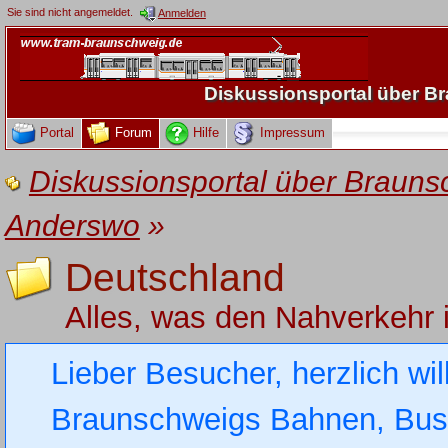
Sie sind nicht angemeldet.
Anmelden
Diskussionsportal über 
Portal
Forum
Hilfe
Impressum
Diskussionsportal über Brau
Anderswo
»
Deutschland
Alles, was den Nahverkehr 
Lieber Besucher, herzlich wi
Braunschweigs Bahnen, Busse