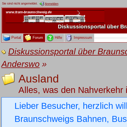
Sie sind nicht angemeldet.
Anmelden
Diskussionsportal über 
Portal
Forum
Hilfe
Impressum
Diskussionsportal über Brau
Anderswo
»
Ausland
Alles, was den Nahverkehr 
Lieber Besucher, herzlich wi
Braunschweigs Bahnen, Busse