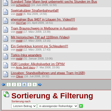
[London] Toter Mann liegt unbemerkt sechs Stunden im Bus
von
schwebe10
(14. Juni 2009, 11:50)
Spektakulärer Straßenbahnunfall!
von
mobil
(6. Mai 2009, 14:56)
ehemaliger Bus 9407 in Litauen [m. Video!!!]
von
413 Fan
(21. April 2009, 16:51)
Tram Braunschweig in Melbourne in Australien
von
mobil
(17. März 2009, 13:39)
Mit historischen TW auf 1100mm (Video)
von
mobil
(17. März 2009, 13:15)
Ein Gelenkbus kommt ins Schleudern!!!
von
mobil
(12. März 2009, 17:43)
Türkis-Inka woanders
von
mobil
(31. Januar 2009, 13:06)
[GB] London: Alkoholverbot im ÖPNV
von
Arnis Senf dazu
(7. Mai 2008, 15:06)
Lissabon: Standseilbahnen und etwas Tram (m16B)
von
Oliver
(16. Juli 2008, 19:32)
1
2
3
4
5
6
Sortierung & Filterung
Sortierung nach