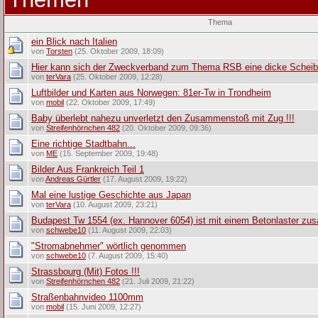
Thema
ein Blick nach Italien
von
Torsten
(25. Oktober 2009, 18:09)
Hier kann sich der Zweckverband zum Thema RSB eine dicke Scheib
von
terVara
(25. Oktober 2009, 12:28)
Luftbilder und Karten aus Norwegen: 81er-Tw in Trondheim
von
mobil
(22. Oktober 2009, 17:49)
Baby überlebt nahezu unverletzt den Zusammenstoß mit Zug !!!
von
Streifenhörnchen 482
(20. Oktober 2009, 09:36)
Eine richtige Stadtbahn...
von
ME
(15. September 2009, 19:48)
Bilder Aus Frankreich Teil 1
von
Andreas Gürtler
(17. August 2009, 19:22)
Mal eine lustige Geschichte aus Japan
von
terVara
(10. August 2009, 23:21)
Budapest Tw 1554 (ex. Hannover 6054) ist mit einem Betonlaster 
von
schwebe10
(11. August 2009, 22:03)
"Stromabnehmer" wörtlich genommen
von
schwebe10
(7. August 2009, 15:40)
Strassbourg (Mit) Fotos !!!
von
Streifenhörnchen 482
(21. Juli 2009, 21:22)
Straßenbahnvideo 1100mm
von
mobil
(15. Juni 2009, 12:27)