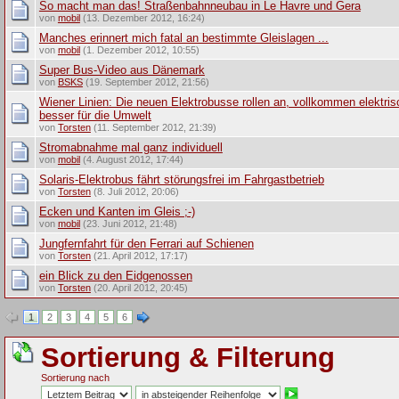
So macht man das! Straßenbahnneubau in Le Havre und Gera
von
mobil
(13. Dezember 2012, 16:24)
Manches erinnert mich fatal an bestimmte Gleislagen ...
von
mobil
(1. Dezember 2012, 10:55)
Super Bus-Video aus Dänemark
von
BSKS
(19. September 2012, 21:56)
Wiener Linien: Die neuen Elektrobusse rollen an, vollkommen elektri
besser für die Umwelt
von
Torsten
(11. September 2012, 21:39)
Stromabnahme mal ganz individuell
von
mobil
(4. August 2012, 17:44)
Solaris-Elektrobus fährt störungsfrei im Fahrgastbetrieb
von
Torsten
(8. Juli 2012, 20:06)
Ecken und Kanten im Gleis ;-)
von
mobil
(23. Juni 2012, 21:48)
Jungfernfahrt für den Ferrari auf Schienen
von
Torsten
(21. April 2012, 17:17)
ein Blick zu den Eidgenossen
von
Torsten
(20. April 2012, 20:45)
1
2
3
4
5
6
Sortierung & Filterung
Sortierung nach