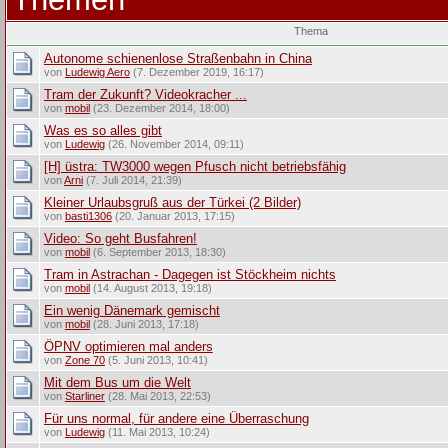
Thema
Autonome schienenlose Straßenbahn in China
von
Ludewig Aero
(7. Dezember 2019, 16:17)
Tram der Zukunft? Videokracher ...
von
mobil
(23. Dezember 2014, 18:00)
Was es so alles gibt
von
Ludewig
(26. November 2014, 09:11)
[H] üstra: TW3000 wegen Pfusch nicht betriebsfähig
von
Arni
(7. Juli 2014, 21:39)
Kleiner Urlaubsgruß aus der Türkei (2 Bilder)
von
basti1306
(20. Januar 2013, 17:15)
Video: So geht Busfahren!
von
mobil
(6. September 2013, 18:30)
Tram in Astrachan - Dagegen ist Stöckheim nichts
von
mobil
(14. August 2013, 19:18)
Ein wenig Dänemark gemischt
von
mobil
(28. Juni 2013, 17:18)
ÖPNV optimieren mal anders
von
Zone 70
(5. Juni 2013, 10:41)
Mit dem Bus um die Welt
von
Starliner
(28. Mai 2013, 22:53)
Für uns normal, für andere eine Überraschung
von
Ludewig
(11. Mai 2013, 10:24)