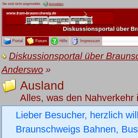
Sie sind nicht angemeldet.
Anmelden
Diskussionsportal über 
Portal
Forum
Hilfe
Impressum
Diskussionsportal über Brau
Anderswo
»
Ausland
Alles, was den Nahverkehr 
Lieber Besucher, herzlich wi
Braunschweigs Bahnen, Busse