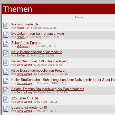
Themen
Thema
Wir sind wieder da
von
Natias
(26. Februar 2025, 22:35)
Die Zukunft von tram-braunschweig
von
Natias
(8. November 2021, 12:57)
Zukunft des Forums
von
MrLemey
(16. Juni 2021, 12:18)
Neue Braunschweiger Busmodelle
von
Stefan
(22. März 2021, 21:30)
Neues Busmodell KVG Braunschweig
von
Jens Winnig
(6. Oktober 2019, 18:06)
Neue Bussondermodelle von Rietze
von
Jens Winnig
(13. Dezember 2018, 16:38)
Kieler Straßenbahn - Schienengebundener Nahverkehr in der Stadt Ki
von
Jens Winnig
(3. November 2018, 15:23)
Solaris Tramino Braunschweig als Papierbausatz
von
Jens Winnig
(16. Dezember 2017, 00:23)
125 Jahre ÜSTRA
von
Jens Winnig
(2. Juni 2017, 23:18)
Büssing ist wieder da !!!
von
Jens Winnig
(5. Mai 2017, 00:15)