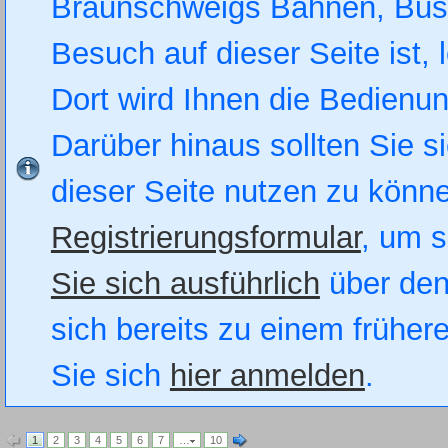
Braunschweigs Bahnen, Busse
Besuch auf dieser Seite ist, 
Dort wird Ihnen die Bedienung
Darüber hinaus sollten Sie si
dieser Seite nutzen zu könn
Registrierungsformular
, um s
Sie sich ausführlich
über den
sich bereits zu einem früher
Sie sich
hier anmelden
.
1
2
3
4
5
6
7
…
10