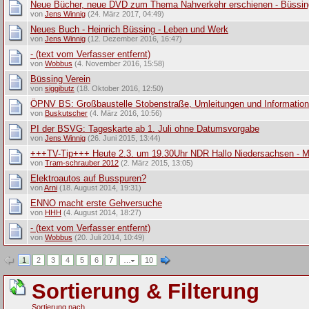
Neue Bücher, neue DVD zum Thema Nahverkehr erschienen - Büssing
von
Jens Winnig
(24. März 2017, 04:49)
Neues Buch - Heinrich Büssing - Leben und Werk
von
Jens Winnig
(12. Dezember 2016, 16:47)
- (text vom Verfasser entfernt)
von
Wobbus
(4. November 2016, 15:58)
Büssing Verein
von
siggibutz
(18. Oktober 2016, 12:50)
ÖPNV BS: Großbaustelle Stobenstraße, Umleitungen und Informatio
von
Buskutscher
(4. März 2016, 10:56)
PI der BSVG: Tageskarte ab 1. Juli ohne Datumsvorgabe
von
Jens Winnig
(26. Juni 2015, 13:44)
+++TV-Tip+++ Heute 2.3. um 19.30Uhr NDR Hallo Niedersachsen - M
von
Tram-schrauber 2012
(2. März 2015, 13:05)
Elektroautos auf Busspuren?
von
Arni
(18. August 2014, 19:31)
ENNO macht erste Gehversuche
von
HHH
(4. August 2014, 18:27)
- (text vom Verfasser entfernt)
von
Wobbus
(20. Juli 2014, 10:49)
1
2
3
4
5
6
7
…
10
Sortierung & Filterung
Sortierung nach