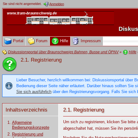
Sie sind nicht angemeldet.
Anmelden
Diskus
Portal
Forum
Hilfe
Impressum
Diskussionsportal über Braunschweigs Bahnen, Busse und ÖPNV
»
Hilfe
2.1. Registrierung
Lieber Besucher, herzlich willkommen bei: Diskussionsportal über B
Bedienung dieser Seite näher erläutert. Darüber hinaus sollten Sie 
Sie sich ausführlich
über den Registrierungsvorgang. Falls Sie sich b
Inhaltsverzeichnis
2.1. Registrierung
Um sich zu registrieren, klicken Sie bitt
Allgemeine
Bedienungskonzepte
abgeschaltet hat, müssen Sie ihn persönli
Registrierung und
Nachdem Sie die Nutzungsbestimmungen de