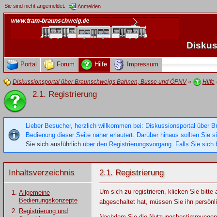
Sie sind nicht angemeldet.
Anmelden
Diskus
Portal
Forum
Hilfe
Impressum
Diskussionsportal über Braunschweigs Bahnen, Busse und ÖPNV
»
Hilfe
2.1. Registrierung
Lieber Besucher, herzlich willkommen bei: Diskussionsportal über B
Bedienung dieser Seite näher erläutert. Darüber hinaus sollten Sie 
Sie sich ausführlich
über den Registrierungsvorgang. Falls Sie sich b
Inhaltsverzeichnis
2.1. Registrierung
Um sich zu registrieren, klicken Sie bitt
Allgemeine
Bedienungskonzepte
abgeschaltet hat, müssen Sie ihn persönli
Registrierung und
Nachdem Sie die Nutzungsbestimmungen de