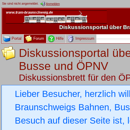
Sie sind nicht angemeldet.
Anmelden
Diskussionsportal über 
Portal
Forum
Hilfe
Impressum
Diskussionsportal üb
Busse und ÖPNV
Diskussionsbrett für den 
Lieber Besucher, herzlich wi
Braunschweigs Bahnen, Busse
Besuch auf dieser Seite ist, 