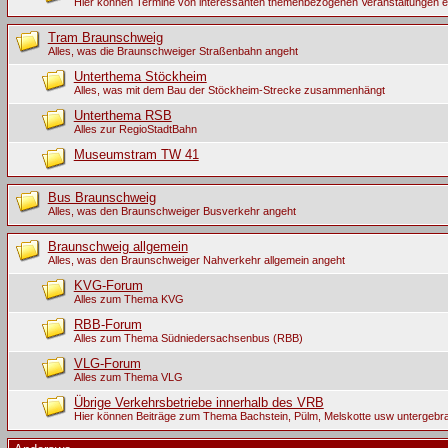
Hier können Termine von interessanten themenbezogenen Veranstaltungen 
Tram Braunschweig
Alles, was die Braunschweiger Straßenbahn angeht
Unterthema Stöckheim
Alles, was mit dem Bau der Stöckheim-Strecke zusammenhängt
Unterthema RSB
Alles zur RegioStadtBahn
Museumstram TW 41
Bus Braunschweig
Alles, was den Braunschweiger Busverkehr angeht
Braunschweig allgemein
Alles, was den Braunschweiger Nahverkehr allgemein angeht
KVG-Forum
Alles zum Thema KVG
RBB-Forum
Alles zum Thema Südniedersachsenbus (RBB)
VLG-Forum
Alles zum Thema VLG
Übrige Verkehrsbetriebe innerhalb des VRB
Hier können Beiträge zum Thema Bachstein, Pülm, Melskotte usw untergebr