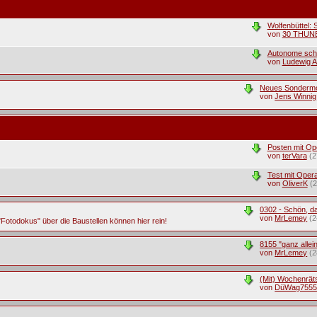
Wolfenbüttel:
von
30 THUN
Autonome schi
von
Ludewig A
Neues Sondermod
von
Jens Winnig
Posten mit Op
von
terVara
(2
Test mit Oper
von
OliverK
(2
0302 - Schön, da
von
MrLemey
(2
Fotodokus" über die Baustellen können hier rein!
8155 "ganz allei
von
MrLemey
(2
(Mit) Wochenrätse
von
DüWag755