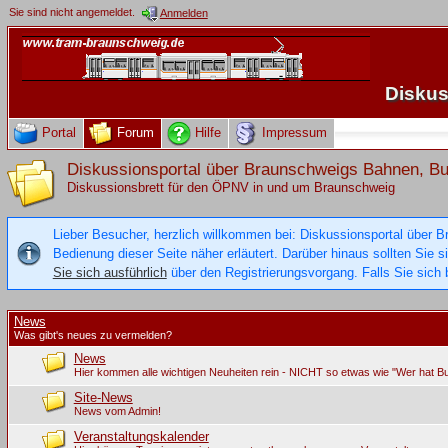
Sie sind nicht angemeldet.
Anmelden
Diskus
Portal
Forum
Hilfe
Impressum
Diskussionsportal über Braunschweigs Bahnen, 
Diskussionsbrett für den ÖPNV in und um Braunschweig
Lieber Besucher, herzlich willkommen bei: Diskussionsportal über B
Bedienung dieser Seite näher erläutert. Darüber hinaus sollten Sie 
Sie sich ausführlich
über den Registrierungsvorgang. Falls Sie sich b
News
Was gibt's neues zu vermelden?
News
Hier kommen alle wichtigen Neuheiten rein - NICHT so etwas wie "Wer hat B
Site-News
News vom Admin!
Veranstaltungskalender