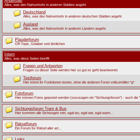
Anderswo
Alles, was den Nahverkehr in anderen Städten angeht
Deutschland
Alles, was den Nahverkehr in anderen deutschen Städten angeht
Ausland
Alles, was den Nahverkehr in anderen Ländern angeht
Plauderforum
Off-Topic, Gelaber und ähnliches
Intern
Alles, was diese Seiten betrifft
Fragen und Antworten
Fragen zu dieser Seite werden hier so gut es geht beantwortet.
Testforum
Hier könnt ihr Funktionen testen, ohne die anderen Foren vollzumüllen *g*
Fotoforum
Hier können Fotos gepostet werden (sozusagen ein "Sichtungsforum") - auch die "
Sichtungsforum Tram & Bus
Hier kommen alle Sichtungen rein, egal wo, egal wie, egal wann...
Rätselforum
Ein Forum für Rätsel aller art...
Links