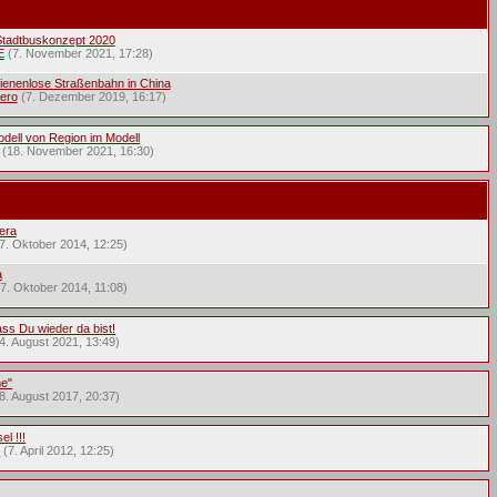
 Stadtbuskonzept 2020
E
(7. November 2021, 17:28)
enenlose Straßenbahn in China
ero
(7. Dezember 2019, 16:17)
ell von Region im Modell
(18. November 2021, 16:30)
era
7. Oktober 2014, 12:25)
a
7. Oktober 2014, 11:08)
ss Du wieder da bist!
4. August 2021, 13:49)
ne"
8. August 2017, 20:37)
l !!!
5
(7. April 2012, 12:25)