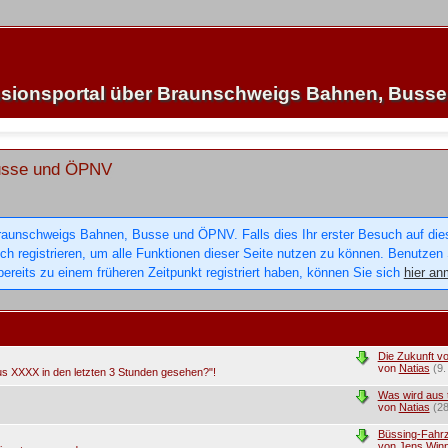
sionsportal über Braunschweigs Bahnen, Buss
Busse und ÖPNV
raunschweigs Bahnen, Busse und ÖPNV. Falls dies Ihr erster Besuch auf dieser
sich registrieren, um alle Funktionen dieser Seite nutzen zu können. Benutzen
ereits zu einem früheren Zeitpunkt registriert haben, können Sie sich
hier an
Die Zukunft v
von
Natias
(9
us XXXX in den letzten 3 Stunden gesehen?"!
Was wird aus 
von
Natias
(2
Büssing-Fahrz
von
Jens Winn