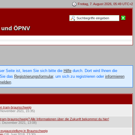
Freitag, 7. August 2026, 05:49 UTC+2
e und ÖPNV
 Seite ist, lesen Sie sich bitte die
Hilfe
durch. Dort wird Ihnen die
 Sie das
Registrierungsformular
, um sich zu registrieren oder
informieren
melden
.
on tram-braunschweig
. November 2021, 15:35)
tram-braunschweig? Alle Informationen über die Zukunft bekommst du hier!
8. Dezember 2021, 13:08)
eugausstellung in Braunschweig
ig
(18. Juni 2018, 13:30)