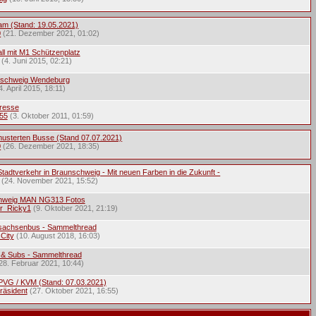
ram (Stand: 19.05.2021)
0
(21. Dezember 2021, 01:02)
ll mit M1 Schützenplatz
(4. Juni 2015, 02:21)
nschweig Wendeburg
4. April 2015, 18:11)
Presse
55
(3. Oktober 2011, 01:59)
musterten Busse (Stand 07.07.2021)
0
(26. Dezember 2021, 18:35)
tadtverkehr in Braunschweig - Mit neuen Farben in die Zukunft -
(24. November 2021, 15:52)
hweig MAN NG313 Fotos
r_Ricky1
(9. Oktober 2021, 21:19)
sachsenbus - Sammelthread
City
(10. August 2018, 16:03)
 & Subs - Sammelthread
28. Februar 2021, 10:44)
 PVG / KVM (Stand: 07.03.2021)
räsident
(27. Oktober 2021, 16:55)