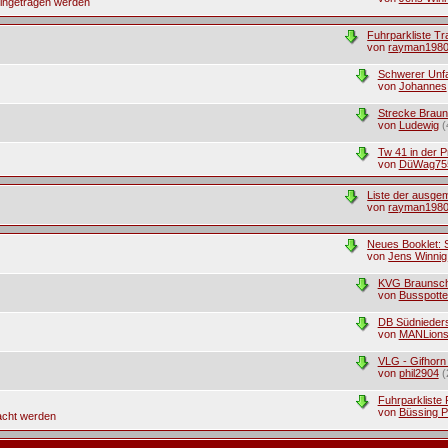
eingetragen werden
Fuhrparkliste T
von
rayman198
Schwerer Unfa
von
Johannes
Strecke Brau
von
Ludewig
(
Tw 41 in der 
von
DüWag75
Liste der ausge
von
rayman198
Neues Booklet: S
von
Jens Winnig
KVG Braunsc
von
Busspotte
DB Südnieder
von
MANLions
VLG - Gifhorn
von
phil2904
(
Fuhrparkliste
von
Büssing P
acht werden