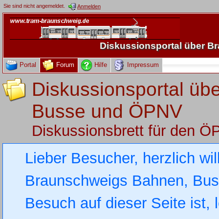
Sie sind nicht angemeldet.
Anmelden
Diskussionsportal über 
Portal
Forum
Hilfe
Impressum
Diskussionsportal üb
Busse und ÖPNV
Diskussionsbrett für den 
Lieber Besucher, herzlich wi
Braunschweigs Bahnen, Busse
Besuch auf dieser Seite ist, 