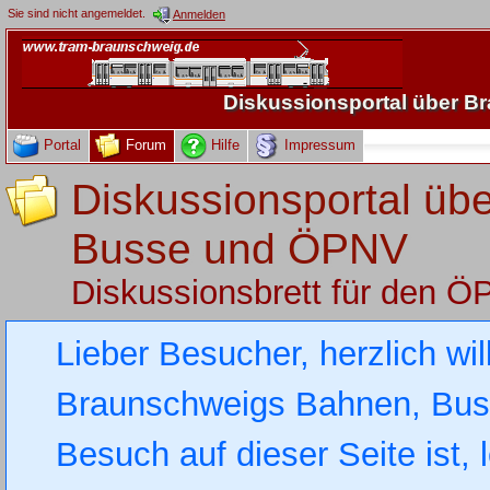
Sie sind nicht angemeldet.
Anmelden
Diskussionsportal über 
Portal
Forum
Hilfe
Impressum
Diskussionsportal üb
Busse und ÖPNV
Diskussionsbrett für den 
Lieber Besucher, herzlich wi
Braunschweigs Bahnen, Busse
Besuch auf dieser Seite ist, 