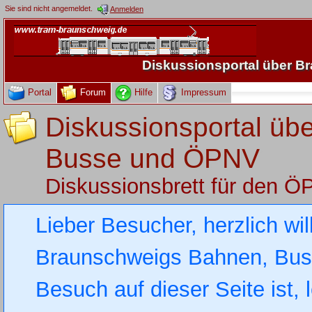
Sie sind nicht angemeldet.
Anmelden
Diskussionsportal über 
Portal
Forum
Hilfe
Impressum
Diskussionsportal üb
Busse und ÖPNV
Diskussionsbrett für den 
Lieber Besucher, herzlich wi
Braunschweigs Bahnen, Busse
Besuch auf dieser Seite ist, 