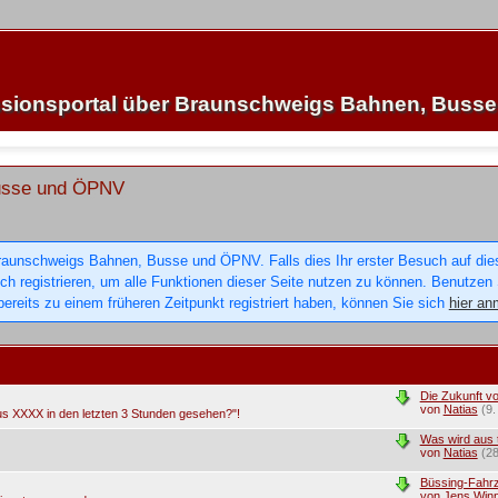
sionsportal über Braunschweigs Bahnen, Buss
Busse und ÖPNV
raunschweigs Bahnen, Busse und ÖPNV. Falls dies Ihr erster Besuch auf dieser
sich registrieren, um alle Funktionen dieser Seite nutzen zu können. Benutzen
ereits zu einem früheren Zeitpunkt registriert haben, können Sie sich
hier an
Die Zukunft v
von
Natias
(9
us XXXX in den letzten 3 Stunden gesehen?"!
Was wird aus 
von
Natias
(2
Büssing-Fahrz
von
Jens Winn