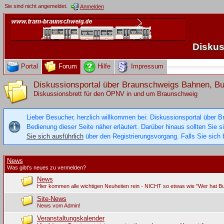
Sie sind nicht angemeldet.
Anmelden
Diskus
Portal
Forum
Hilfe
Impressum
Diskussionsportal über Braunschweigs Bahnen, 
Diskussionsbrett für den ÖPNV in und um Braunschweig
Lieber Besucher, herzlich willkommen bei: Diskussionsportal über B
Bedienung dieser Seite näher erläutert. Darüber hinaus sollten Sie 
Sie sich ausführlich
über den Registrierungsvorgang. Falls Sie sich b
News
Was gibt's neues zu vermelden?
News
Hier kommen alle wichtigen Neuheiten rein - NICHT so etwas wie "Wer hat B
Site-News
News vom Admin!
Veranstaltungskalender