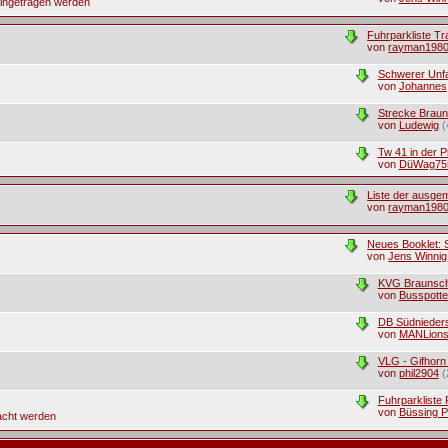
eingetragen werden
Fuhrparkliste T
von
rayman198
Schwerer Unfa
von
Johannes
Strecke Brau
von
Ludewig
(
Tw 41 in der 
von
DüWag75
Liste der ausge
von
rayman198
Neues Booklet: S
von
Jens Winnig
KVG Braunsc
von
Busspotte
DB Südnieder
von
MANLions
VLG - Gifhorn
von
phil2904
(
Fuhrparkliste
von
Büssing P
acht werden