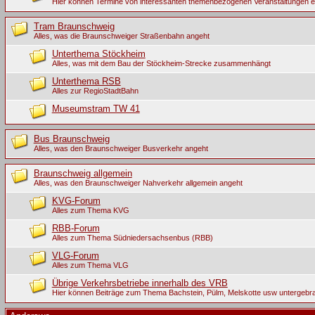
Hier können Termine von interessanten themenbezogenen Veranstaltungen 
Tram Braunschweig
Alles, was die Braunschweiger Straßenbahn angeht
Unterthema Stöckheim
Alles, was mit dem Bau der Stöckheim-Strecke zusammenhängt
Unterthema RSB
Alles zur RegioStadtBahn
Museumstram TW 41
Bus Braunschweig
Alles, was den Braunschweiger Busverkehr angeht
Braunschweig allgemein
Alles, was den Braunschweiger Nahverkehr allgemein angeht
KVG-Forum
Alles zum Thema KVG
RBB-Forum
Alles zum Thema Südniedersachsenbus (RBB)
VLG-Forum
Alles zum Thema VLG
Übrige Verkehrsbetriebe innerhalb des VRB
Hier können Beiträge zum Thema Bachstein, Pülm, Melskotte usw untergebr