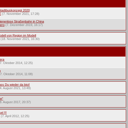
 Stadtbuskonzept 2020
E
(7. November 2021, 17:28)
enenlose Straßenbahn in China
ero
(7. Dezember 2019, 16:17)
ell von Region im Modell
(18. November 2021, 16:30)
era
7. Oktober 2014, 12:25)
a
7. Oktober 2014, 11:08)
ss Du wieder da bist!
4. August 2021, 13:49)
ne"
8. August 2017, 20:37)
l !!!
5
(7. April 2012, 12:25)