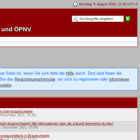
Sonntag, 9. August 2026, 11:18 UTC+2
e und ÖPNV
 Seite ist, lesen Sie sich bitte die
Hilfe
durch. Dort wird Ihnen die
 Sie das
Registrierungsformular
, um sich zu registrieren oder
informieren
melden
.
on tram-braunschweig
. November 2021, 15:35)
tram-braunschweig? Alle Informationen über die Zukunft bekommst du hier!
8. Dezember 2021, 13:08)
eugausstellung in Braunschweig
ig
(18. Juni 2018, 13:30)