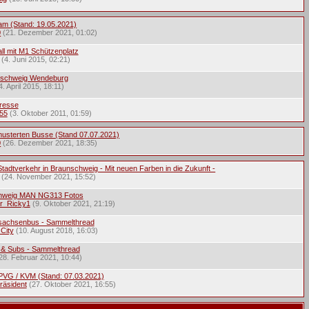
ram (Stand: 19.05.2021)
0
(21. Dezember 2021, 01:02)
ll mit M1 Schützenplatz
(4. Juni 2015, 02:21)
nschweig Wendeburg
4. April 2015, 18:11)
Presse
55
(3. Oktober 2011, 01:59)
musterten Busse (Stand 07.07.2021)
0
(26. Dezember 2021, 18:35)
tadtverkehr in Braunschweig - Mit neuen Farben in die Zukunft -
(24. November 2021, 15:52)
hweig MAN NG313 Fotos
r_Ricky1
(9. Oktober 2021, 21:19)
sachsenbus - Sammelthread
City
(10. August 2018, 16:03)
 & Subs - Sammelthread
28. Februar 2021, 10:44)
 PVG / KVM (Stand: 07.03.2021)
räsident
(27. Oktober 2021, 16:55)