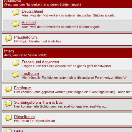
Anderswo
Alles, was den Nahverkehr in anderen Städten angeht
Deutschland
Alles, was den Nahverkehr in anderen deutschen Städten angeht
Ausland
Alles, was den Nahverkehr in anderen Ländern angeht
Plauderforum
Off-Topic, Gelaber und ähnliches
Intern
Alles, was diese Seiten betrifft
Fragen und Antworten
Fragen zu dieser Seite werden hier so gut es geht beantwortet.
Testforum
Hier könnt ihr Funktionen testen, ohne die anderen Foren vollzumüllen *g*
Fotoforum
Hier können Fotos gepostet werden (sozusagen ein "Sichtungsforum") - auch die "
Sichtungsforum Tram & Bus
Hier kommen alle Sichtungen rein, egal wo, egal wie, egal wann...
Rätselforum
Ein Forum für Rätsel aller art...
Links