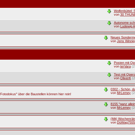
Wolfenbüttel:
von
30 THUN
Autonome schi
von
Ludewig A
Neues Sondermod
von
Jens Winnig
Posten mit Op
von
terVara
(2
Test mit Oper
von
OliverK
(2
0302 - Schön, da
von
MrLemey
(2
Fotodokus" über die Baustellen können hier rein!
8155 "ganz allei
von
MrLemey
(2
(Mit) Wochenrätse
von
DüWag755