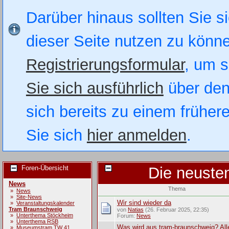
Darüber hinaus sollten Sie si
dieser Seite nutzen zu könn
Registrierungsformular
, um s
Sie sich ausführlich
über den
sich bereits zu einem früher
Sie sich
hier anmelden
.
Foren-Übersicht
Die neuste
News
Thema
»
News
»
Site-News
Wir sind wieder da
»
Veranstaltungskalender
Tram Braunschweig
von
Natias
(26. Februar 2025, 22:35)
»
Unterthema Stöckheim
Forum:
News
»
Unterthema RSB
Was wird aus tram-braunschweig? All
»
Museumstram TW 41