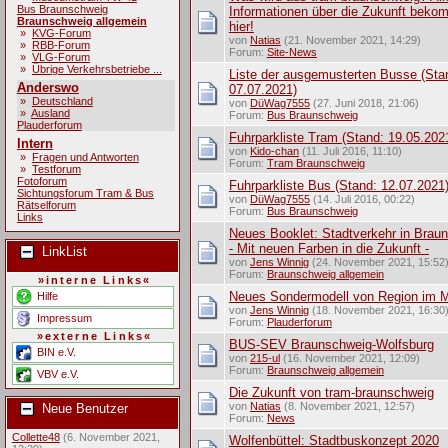
Bus Braunschweig
Informationen über die Zukunft beko
Braunschweig allgemein
hier!
»
KVG-Forum
von
Natias
(21. November 2021, 14:29)
»
RBB-Forum
Forum:
Site-News
»
VLG-Forum
»
Übrige Verkehrsbetriebe ...
Liste der ausgemusterten Busse (Sta
Anderswo
07.07.2021)
»
Deutschland
von
DüWag7555
(27. Juni 2018, 21:06)
»
Ausland
Forum:
Bus Braunschweig
Plauderforum
Fuhrparkliste Tram (Stand: 19.05.202
Intern
von
Kido-chan
(11. Juli 2016, 11:10)
»
Fragen und Antworten
Forum:
Tram Braunschweig
»
Testforum
Fotoforum
Fuhrparkliste Bus (Stand: 12.07.2021
Sichtungsforum Tram & Bus
von
DüWag7555
(14. Juli 2016, 00:22)
Rätselforum
Forum:
Bus Braunschweig
Links
Neues Booklet: Stadtverkehr in Brau
- Mit neuen Farben in die Zukunft -
LinkList
von
Jens Winnig
(24. November 2021, 15:52
Forum:
Braunschweig allgemein
»interne Links«
Neues Sondermodell von Region im M
Hilfe
von
Jens Winnig
(18. November 2021, 16:30
Impressum
Forum:
Plauderforum
»externe Links«
BUS-SEV Braunschweig-Wolfsburg
BIN e.V.
von
215-ul
(16. November 2021, 12:09)
Forum:
Braunschweig allgemein
VBV e.V.
Die Zukunft von tram-braunschweig
von
Natias
(8. November 2021, 12:57)
Neue Benutzer
Forum:
News
Collette48
(6. November 2021,
Wolfenbüttel: Stadtbuskonzept 2020