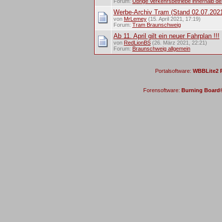
Forum:
Übrige Verkehrsbetriebe innerhalb d
Werbe-Archiv Tram (Stand 02.07.202
von
MrLemey
(15. April 2021, 17:19)
Forum:
Tram Braunschweig
Ab 11. April gilt ein neuer Fahrplan !!!
von
RedLionBS
(26. März 2021, 22:21)
Forum:
Braunschweig allgemein
Portalsoftware:
WBBLite2 P
Forensoftware:
Burning Board® 