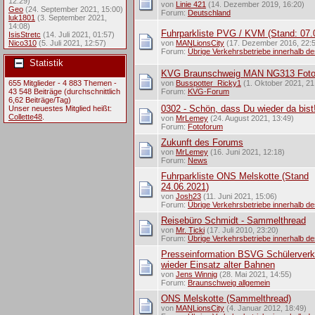
12:29)
von
Linie 421
(14. Dezember 2019, 16:20)
Geo
(24. September 2021, 15:00)
Forum:
Deutschland
luk1801
(3. September 2021,
14:08)
Fuhrparkliste PVG / KVM (Stand: 07.
IsisStretc
(14. Juli 2021, 01:57)
Nico310
(5. Juli 2021, 12:57)
von
MANLionsCity
(17. Dezember 2016, 22:
Forum:
Übrige Verkehrsbetriebe innerhalb d
Statistik
KVG Braunschweig MAN NG313 Fot
655 Mitglieder - 4 883 Themen -
von
Busspotter_Ricky1
(1. Oktober 2021, 21
43 548 Beiträge (durchschnittlich
Forum:
KVG-Forum
6,62 Beiträge/Tag)
0302 - Schön, dass Du wieder da bist
Unser neuestes Mitglied heißt:
Collette48
.
von
MrLemey
(24. August 2021, 13:49)
Forum:
Fotoforum
Zukunft des Forums
von
MrLemey
(16. Juni 2021, 12:18)
Forum:
News
Fuhrparkliste ONS Melskotte (Stand
24.06.2021)
von
Josh23
(11. Juni 2021, 15:06)
Forum:
Übrige Verkehrsbetriebe innerhalb d
Reisebüro Schmidt - Sammelthread
von
Mr. Ticki
(17. Juli 2010, 23:20)
Forum:
Übrige Verkehrsbetriebe innerhalb d
Presseinformation BSVG Schülerverk
wieder Einsatz alter Bahnen
von
Jens Winnig
(28. Mai 2021, 14:55)
Forum:
Braunschweig allgemein
ONS Melskotte (Sammelthread)
von
MANLionsCity
(4. Januar 2012, 18:49)