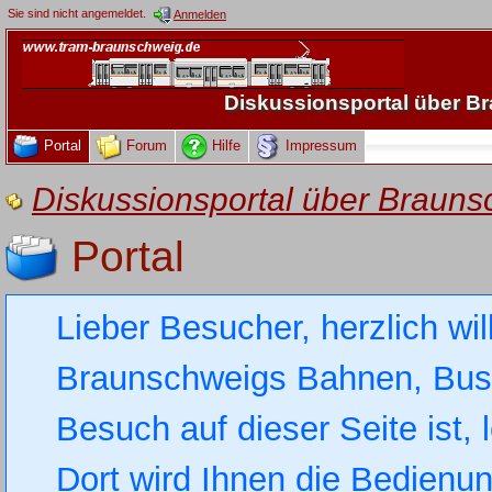
Sie sind nicht angemeldet.
Anmelden
Diskussionsportal über 
Portal
Forum
Hilfe
Impressum
Diskussionsportal über Brau
Portal
Lieber Besucher, herzlich wi
Braunschweigs Bahnen, Busse
Besuch auf dieser Seite ist, 
Dort wird Ihnen die Bedienung