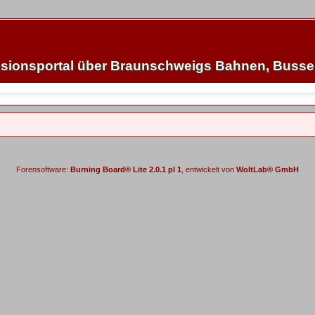
sionsportal über Braunschweigs Bahnen, Buss
Forensoftware:
Burning Board® Lite 2.0.1 pl 1
, entwickelt von
WoltLab® GmbH