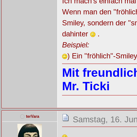
Ich mach's einfach mal
Wenn man den "fröhlich"
Smiley, sondern der "s
dahinter
.
Beispiel:
) Ein "fröhlich"-Smiley
Mit freundli
Mr. Ticki
terVara
Samstag, 16. Jun