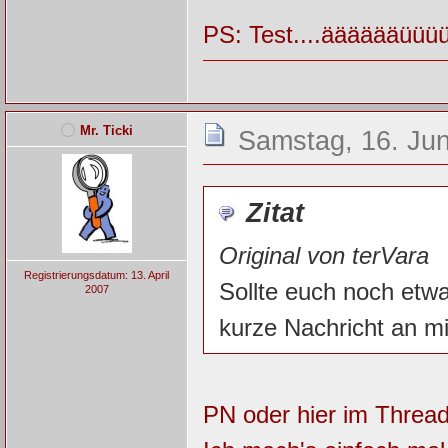
PS: Test....ääääää
Mr. Ticki
Samstag, 16. Jun
Zitat
Original von terVara
Registrierungsdatum: 13. April
Sollte euch noch etwas
2007
kurze Nachricht an mi
PN oder hier im Threa