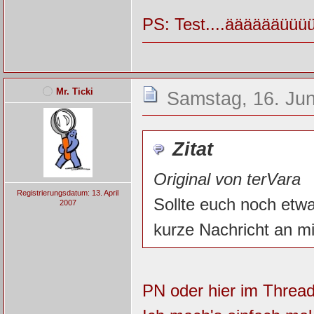
PS: Test....ääääää
Mr. Ticki
Samstag, 16. Jun
Zitat
Original von terVara
Registrierungsdatum: 13. April
Sollte euch noch etwas
2007
kurze Nachricht an mi
PN oder hier im Threa