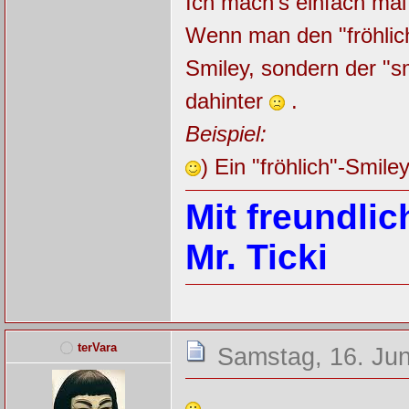
Ich mach's einfach mal
Wenn man den "fröhlich"
Smiley, sondern der "s
dahinter
.
Beispiel:
) Ein "fröhlich"-Smiley
Mit freundli
Mr. Ticki
terVara
Samstag, 16. Jun