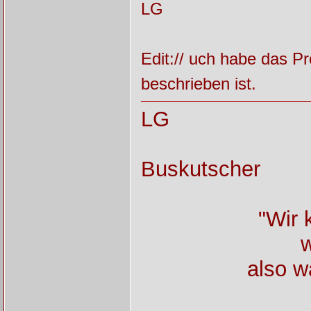
LG
Edit:// uch habe das P
beschrieben ist.
LG
Buskutscher
"Wir
w
also w