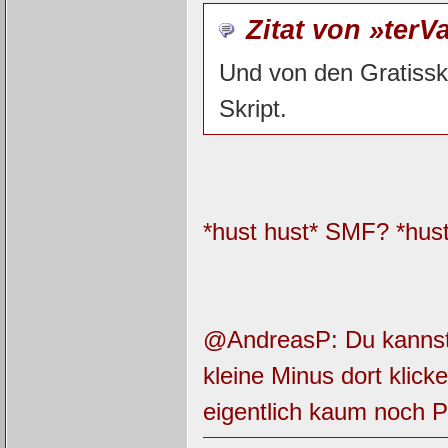
Zitat von »terV
Und von den Gratisskr
Skript.
*hust hust* SMF? *hust
@AndreasP: Du kannst d
kleine Minus dort klic
eigentlich kaum noch 