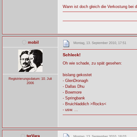
Wann ist doch gleich die Verkostung bei d
mobil
Montag, 13. September 2010, 17:51
Schleck!
Oh wie schade, zu spät gesehen:
bislang gekostet
Registrierungsdatum: 10. Juli
- GlenDronagh
2006
- Dallas Dhu
- Bowmore
- Springbank
- Bruichladdich >Rocks<
- usw. ...
terVara
Montag, 13. September 2010, 18:03