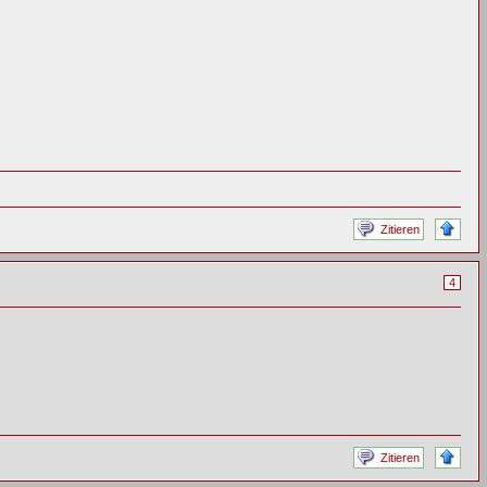
Zitieren
4
Zitieren