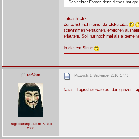
Schlechter Footer, denn dieses hat gar 
Tatsächlich?
Zunächst mal meinst du Ele
k
trizität
schwimmen versuchen, erreichen ausnahmsw
erläutern. Soll nur noch mal als allgemein
In diesem Sinne
terVara
Mittwoch, 1. September 2010, 17:46
Naja... Logischer wäre es, den ganzen Tag
Registrierungsdatum: 8. Juli
2006