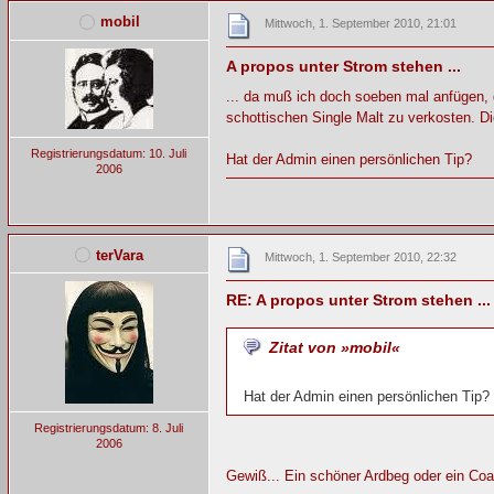
mobil
Mittwoch, 1. September 2010, 21:01
A propos unter Strom stehen ...
... da muß ich doch soeben mal anfügen, d
schottischen Single Malt zu verkosten. D
Registrierungsdatum: 10. Juli
Hat der Admin einen persönlichen Tip?
2006
terVara
Mittwoch, 1. September 2010, 22:32
RE: A propos unter Strom stehen ...
Zitat von »mobil«
Hat der Admin einen persönlichen Tip?
Registrierungsdatum: 8. Juli
2006
Gewiß... Ein schöner Ardbeg oder ein Coal