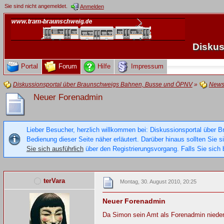
Sie sind nicht angemeldet.
Anmelden
Diskus
Portal
Forum
Hilfe
Impressum
Diskussionsportal über Braunschweigs Bahnen, Busse und ÖPNV
»
New
Neuer Forenadmin
Lieber Besucher, herzlich willkommen bei: Diskussionsportal über B
Bedienung dieser Seite näher erläutert. Darüber hinaus sollten Sie 
Sie sich ausführlich
über den Registrierungsvorgang. Falls Sie sich b
terVara
Montag, 30. August 2010, 20:25
Neuer Forenadmin
Da Simon sein Amt als Forenadmin niederg