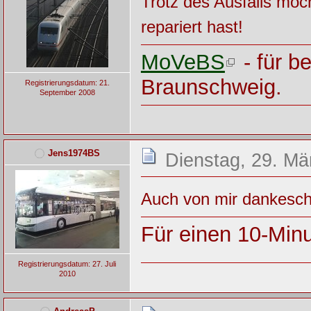
Trotz des Ausfalls möc
repariert hast!
MoVeBS
- für b
Braunschweig.
Registrierungsdatum: 21.
September 2008
Jens1974BS
Dienstag, 29. Mä
Auch von mir dankeschö
Für einen 10-Minu
Registrierungsdatum: 27. Juli
2010