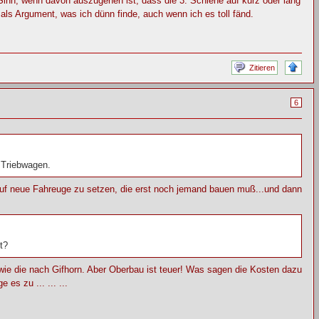
 Sinn, wenn davon auszugehen ist, dass die 3. Schiene auf kurz oder lang
ls Argument, was ich dünn finde, auch wenn ich es toll fänd.
Zitieren
6
 Triebwagen.
t auf neue Fahreuge zu setzen, die erst noch jemand bauen muß...und dann
t?
ng wie die nach Gifhorn. Aber Oberbau ist teuer! Was sagen die Kosten dazu
s zu ... ... ...