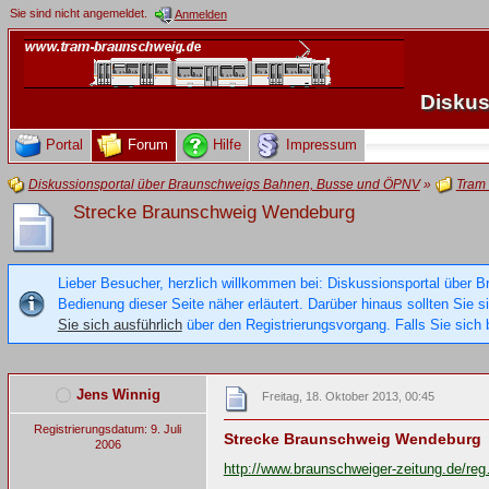
Sie sind nicht angemeldet.
Anmelden
Diskus
Portal
Forum
Hilfe
Impressum
Diskussionsportal über Braunschweigs Bahnen, Busse und ÖPNV
»
Tram
Strecke Braunschweig Wendeburg
Lieber Besucher, herzlich willkommen bei: Diskussionsportal über B
Bedienung dieser Seite näher erläutert. Darüber hinaus sollten Sie 
Sie sich ausführlich
über den Registrierungsvorgang. Falls Sie sich b
Jens Winnig
Freitag, 18. Oktober 2013, 00:45
Registrierungsdatum: 9. Juli
Strecke Braunschweig Wendeburg
2006
http://www.braunschweiger-zeitung.de/re