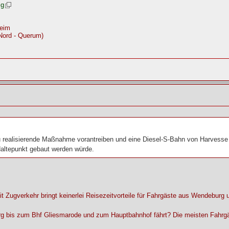
ig
heim
Nord - Querum)
 zu realisierende Maßnahme vorantreiben und eine Diesel-S-Bahn von Harves
Haltepunkt gebaut werden würde.
it Zugverkehr bringt keinerlei Reisezeitvorteile für Fahrgäste aus Wendeburg
rg bis zum Bhf Gliesmarode und zum Hauptbahnhof fährt? Die meisten Fahrgäs