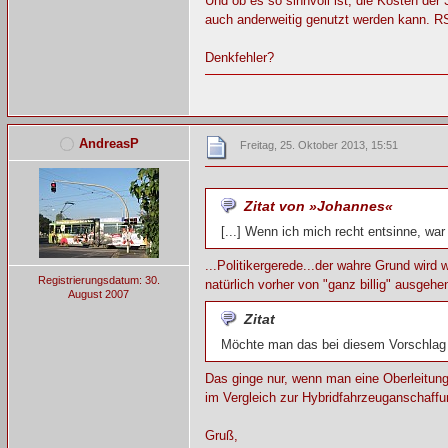
Und ob es so sinnvoll ist, die Kosten der
auch anderweitig genutzt werden kann. RS
Denkfehler?
AndreasP
Freitag, 25. Oktober 2013, 15:51
Zitat von »Johannes«
[...] Wenn ich mich recht entsinne, wa
...Politikergerede...der wahre Grund wir
Registrierungsdatum: 30.
natürlich vorher von "ganz billig" ausgehe
August 2007
Zitat
Möchte man das bei diesem Vorschlag 
Das ginge nur, wenn man eine Oberleitung s
im Vergleich zur Hybridfahrzeuganschaffu
Gruß,