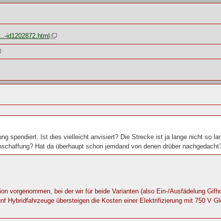
k…-id1202872.html
g spendiert. Ist dies vielleicht anvisiert? Die Strecke ist ja lange nicht so 
nschaffung? Hat da überhaupt schon jemdand von denen drüber nachgedacht?
tion vorgenommen, bei der wir für beide Varianten (also Ein-/Ausfädelung Gif
nf Hybridfahrzeuge übersteigen die Kosten einer Elektrifizierung mit 750 V G