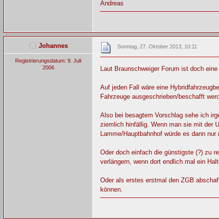
Andreas
Johannes
Sonntag, 27. Oktober 2013, 10:11
Registrierungsdatum: 9. Juli
2006
Laut Braunschweiger Forum ist doch eine
Auf jeden Fall wäre eine Hybridfahrzeug
Fahrzeuge ausgeschrieben/beschafft wer
Also bei besagtem Vorschlag sehe ich irge
ziemlich hinfällig. Wenn man sie mit der 
Lamme/Hauptbahnhof würde es dann nur n
Oder doch einfach die günstigste (?) zu
verlängern, wenn dort endlich mal ein Ha
Oder als erstes erstmal den ZGB abschaff
können.