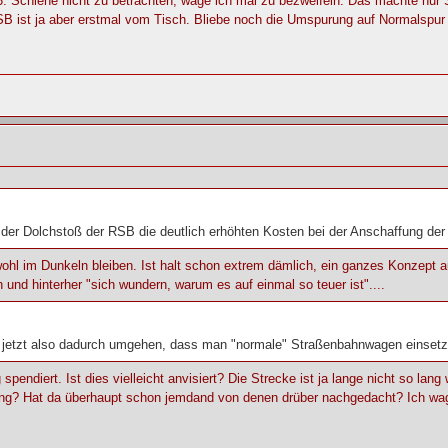
 3. Schiene nicht zu betrachten, wage ich mal zu bezweifeln. Das machte nur
B ist ja aber erstmal vom Tisch. Bliebe noch die Umspurung auf Normalspur a
r der Dolchstoß der RSB die deutlich erhöhten Kosten bei der Anschaffung der
d wohl im Dunkeln bleiben. Ist halt schon extrem dämlich, ein ganzes Konzep
n und hinterher "sich wundern, warum es auf einmal so teuer ist"....
jetzt also dadurch umgehen, dass man "normale" Straßenbahnwagen einsetz
pendiert. Ist dies vielleicht anvisiert? Die Strecke ist ja lange nicht so la
ng? Hat da überhaupt schon jemdand von denen drüber nachgedacht? Ich wage e