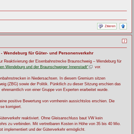
Zitieren
2
 - Wendeburg für Güter- und Personenverkehr
zur Reaktivierung der Eisenbahnstrecke Braunschweig – Wendeburg für
hen Wendeburg und der Braunschweiger Innenstadt“
vor.
isenbahnstrecken in Niedersachsen. In diesem Gremium sitzen
 (ZBG) sowie der Politik. Pünktlich zu dieser Sitzung erschien das
hrenamtlich von einer Gruppe von Experten erarbeitet wurde.
ne positive Bewertung von vornherein aussichtslos erschien. Die
e korrigiert.
üterverkehr reaktiviert. Ohne Gleisanschluss baut VW kein
hrs zu verbinden. Mit vertretbaren Kosten in Höhe von 35 bis 40 Mio.
ot implementiert und der Güterverkehr ermöglicht.