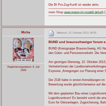
Die BI Pro-Zug-Kunft ist wieder aktiv.
mein Shop
www.region-im-modell.de[url]
Micha
Mittwoch, 23. Oktober 2013, 09:55
BUND und braunschweiger forum e.V
BUND (Kreisgruppe Braunschweig, AG Nahv
den Güter- und Personenverkehr. Die Verei
Am gestrigen Dienstag, 22. Oktober 2013,
Vertreter/innen der Landesnahverkehrsge
Registrierungsdatum: 8. Juli
2006
Exposee „Anregungen zur Planung einer S
Der ZGB hatte in ersten Anmeldungen im 
Bewertung wurde glücklicherweise auf die 
Mit dem geplanten Bau eines Logistikzen
Logistikzentrum! Es besteht somit die ei
Euro für Gleisanlagen, Zugsicherung, Bahn