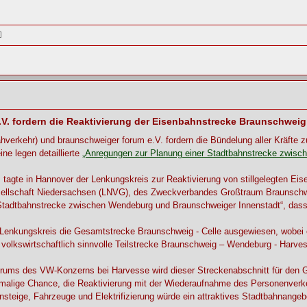
. fordern die Reaktivierung der Eisenbahnstrecke Braunschweig
erkehr) und braunschweiger forum e.V. fordern die Bündelung aller Kräfte 
ne legen detaillierte
„Anregungen zur Planung einer Stadtbahnstrecke zwisc
 tagte in Hannover der Lenkungskreis zur Reaktivierung von stillgelegten E
sellschaft Niedersachsen (LNVG), des Zweckverbandes Großtraum Braunschweig
tadtbahnstrecke zwischen Wendeburg und Braunschweiger Innenstadt“, dass e
Lenkungskreis die Gesamtstrecke Braunschweig - Celle ausgewiesen, wobei ei
volkswirtschaftlich sinnvolle Teilstrecke Braunschweig – Wendeburg - Harvess
trums des VW-Konzerns bei Harvesse wird dieser Streckenabschnitt für den G
nmalige Chance, die Reaktivierung mit der Wiederaufnahme des Personenverke
steige, Fahrzeuge und Elektrifizierung würde ein attraktives Stadtbahnangeb