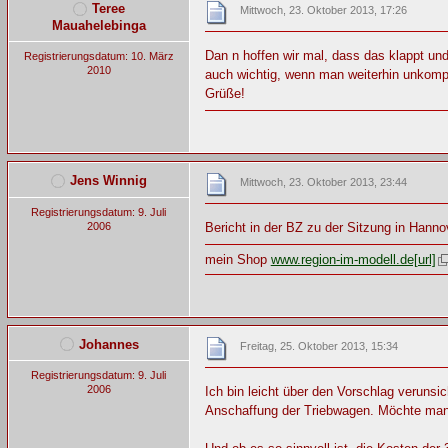
Teree
Mittwoch, 23. Oktober 2013, 17:26
Mauahelebinga
Dan n hoffen wir mal, dass das klappt un
Registrierungsdatum: 10. März
2010
auch wichtig, wenn man weiterhin unkompl
Grüße!
Jens Winnig
Mittwoch, 23. Oktober 2013, 23:44
Registrierungsdatum: 9. Juli
2006
Bericht in der BZ zu der Sitzung in Hann
mein Shop
www.region-im-modell.de[url]
Johannes
Freitag, 25. Oktober 2013, 15:34
Registrierungsdatum: 9. Juli
2006
Ich bin leicht über den Vorschlag verunsi
Anschaffung der Triebwagen. Möchte man