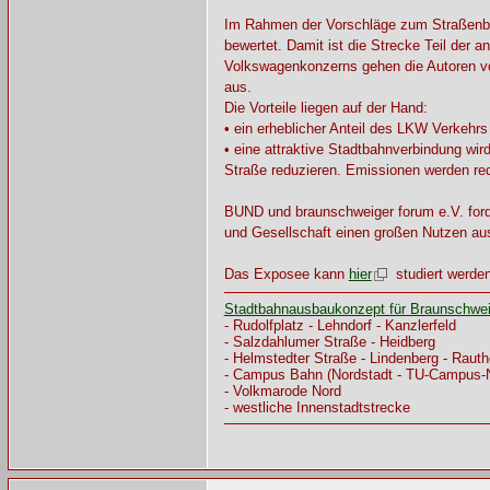
Im Rahmen der Vorschläge zum Straßenbah
bewertet. Damit ist die Strecke Teil der
Volkswagenkonzerns gehen die Autoren vo
aus.
Die Vorteile liegen auf der Hand:
• ein erheblicher Anteil des LKW Verkehr
• eine attraktive Stadtbahnverbindung wi
Straße reduzieren. Emissionen werden red
BUND und braunschweiger forum e.V. forde
und Gesellschaft einen großen Nutzen au
Das Exposee kann
hier
studiert werden
Stadtbahnausbaukonzept für Braunschwe
- Rudolfplatz - Lehndorf - Kanzlerfeld
- Salzdahlumer Straße - Heidberg
- Helmstedter Straße - Lindenberg - Raut
- Campus Bahn (Nordstadt - TU-Campus-
- Volkmarode Nord
- westliche Innenstadtstrecke