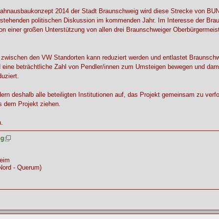
nausbaukonzept 2014 der Stadt Braunschweig wird diese Strecke von BUND u
 anstehenden politischen Diskussion im kommenden Jahr. Im Interesse der Bra
n einer großen Unterstützung von allen drei Braunschweiger Oberbürgermeis
s zwischen den VW Standorten kann reduziert werden und entlastet Braunschw
rd eine beträchtliche Zahl von Pendler/innen zum Umsteigen bewegen und dami
uziert.
rn deshalb alle beteiligten Institutionen auf, das Projekt gemeinsam zu ver
s dem Projekt ziehen.
.
ig
heim
Nord - Querum)