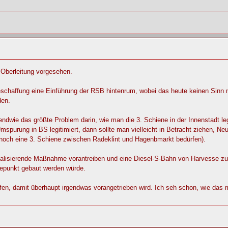
 Oberleitung vorgesehen.
beschaffung eine Einführung der RSB hintenrum, wobei das heute keinen Sinn
den.
ndwie das größte Problem darin, wie man die 3. Schiene in der Innenstadt legi
Umspurung in BS legitimiert, dann sollte man vielleicht in Betracht ziehen, Ne
och eine 3. Schiene zwischen Radeklint und Hagenbmarkt bedürfen).
 realisierende Maßnahme vorantreiben und eine Diesel-S-Bahn von Harvesse 
ltepunkt gebaut werden würde.
en, damit überhaupt irgendwas vorangetrieben wird. Ich seh schon, wie das mi