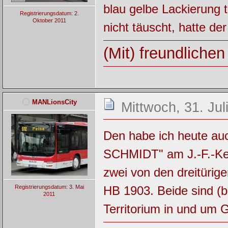
blau gelbe Lackierung 
Registrierungsdatum: 2.
Oktober 2011
nicht täuscht, hatte 
(Mit) freundliche
MANLionsCity
Mittwoch, 31. Jul
Den habe ich heute au
SCHMIDT" am J.-F.-Ken
zwei von den dreitürig
HB 1903. Beide sind (
Registrierungsdatum: 3. Mai
2011
Territorium in und um G