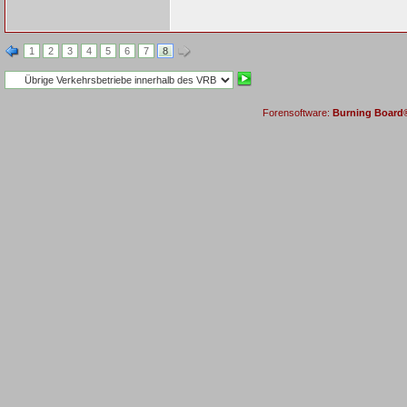
1
2
3
4
5
6
7
8
Forensoftware:
Burning Board® 