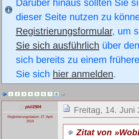
Darüber hinaus sollten Sie si
dieser Seite nutzen zu könn
Registrierungsformular
, um s
Sie sich ausführlich
über den
sich bereits zu einem früher
Sie sich
hier anmelden
.
1
2
3
4
5
6
7
8
phil2904
Freitag, 14. Juni
Registrierungsdatum: 27. April
2019
Zitat von »Wo