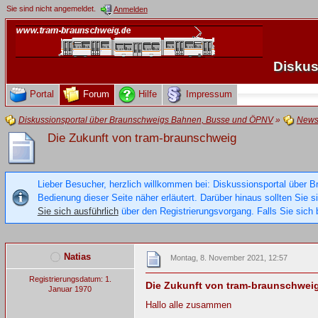
Sie sind nicht angemeldet.
Anmelden
Diskus
Portal
Forum
Hilfe
Impressum
Diskussionsportal über Braunschweigs Bahnen, Busse und ÖPNV
»
New
Die Zukunft von tram-braunschweig
Lieber Besucher, herzlich willkommen bei: Diskussionsportal über B
Bedienung dieser Seite näher erläutert. Darüber hinaus sollten Sie 
Sie sich ausführlich
über den Registrierungsvorgang. Falls Sie sich b
Natias
Montag, 8. November 2021, 12:57
Registrierungsdatum: 1.
Die Zukunft von tram-braunschwei
Januar 1970
Hallo alle zusammen