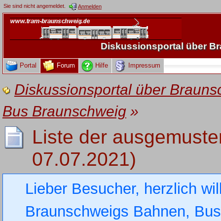
Sie sind nicht angemeldet.
Anmelden
Diskussionsportal über 
Portal
Forum
Hilfe
Impressum
Diskussionsportal über Brau
Bus Braunschweig
»
Liste der ausgemuste
07.07.2021)
Lieber Besucher, herzlich wi
Braunschweigs Bahnen, Busse