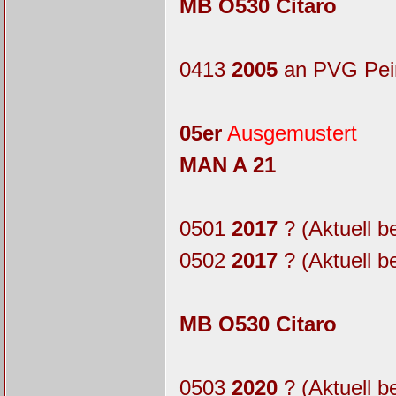
MB O530 Citaro
0413
2005
an PVG Pei
05er
Ausgemustert
MAN A 21
0501
2017
? (Aktuell b
0502
2017
? (Aktuell b
MB O530 Citaro
0503
2020
? (Aktuell b