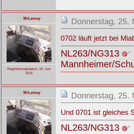
MrLemey
Donnerstag, 25. 
0702 läuft jetzt bei M
NL263/NG313
Mannheimer/Sch
Registrierungsdatum: 26. Juni
2016
MrLemey
Donnerstag, 25. 
Und 0701 ist gleiches S
NL263/NG313