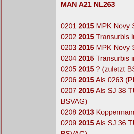
MAN A21 NL263
0201
2015
MPK Novy S
0202
2015
Transurbis 
0203
2015
MPK Novy S
0204
2015
Transurbis 
0205
2015
? (zuletzt 
0206
2015
Als 0263 (P
0207
2015
Als SJ 38 TU
BSVAG)
0208
2013
Koppermann
0209
2015
Als SJ 36 TU
BSVAG)