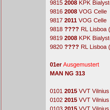
9815
2008
KPK Bialyst
9816
2008
VOG Celle
9817
2011
VOG Celle
9818
????
RL Lisboa
9819
2008
KPK Bialyst
9820
????
RL Lisboa
01er
Ausgemustert
MAN NG 313
0101
2015
VVT Vilnius
0102
2015
VVT Vilnius
0103
2015
VVT Vilnius