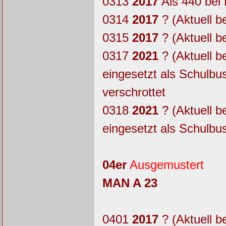
0313
2017
Als 440 bei
0314
2017
? (Aktuell b
0315
2017
? (Aktuell b
0317
2021
? (Aktuell b
eingesetzt als Schulb
verschrottet
0318
2021
? (Aktuell b
eingesetzt als Schulbu
04er
Ausgemustert
MAN A 23
0401
2017
? (Aktuell b