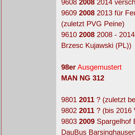
9608
2008
2014 verschr
9609
2008
2013 für Fe
(zuletzt PVG Peine)
9610
2008
2008 - 2014 
Brzesc Kujawski (PL))
98er
Ausgemustert
MAN NG 312
9801
2011
? (zuletzt b
9802
2011
? (bis 2016
9803
2009
Spargelhof 
DauBus Barsinghausen