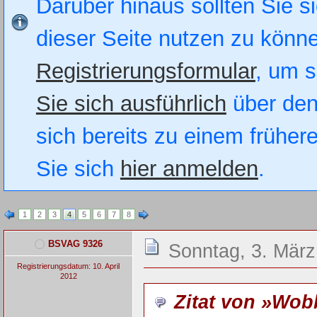
Darüber hinaus sollten Sie si
dieser Seite nutzen zu könn
Registrierungsformular
, um s
Sie sich ausführlich
über den
sich bereits zu einem früher
Sie sich
hier anmelden
.
1
2
3
4
5
6
7
8
BSVAG 9326
Sonntag, 3. März
Registrierungsdatum: 10. April
2012
Zitat von »Wo