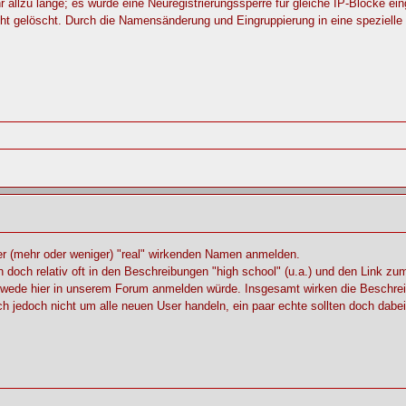
allzu lange; es wurde eine Neuregistrierungssperre für gleiche IP-Blöcke ei
cht gelöscht. Durch die Namensänderung und Eingruppierung in eine spezielle 
er (mehr oder weniger) "real" wirkenden Namen anmelden.
doch relativ oft in den Beschreibungen "high school" (u.a.) und den Link zum
wede hier in unserem Forum anmelden würde. Insgesamt wirken die Beschrei
ch jedoch nicht um alle neuen User handeln, ein paar echte sollten doch dabe