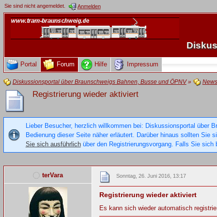
Sie sind nicht angemeldet.
Anmelden
Diskus
Portal
Forum
Hilfe
Impressum
Diskussionsportal über Braunschweigs Bahnen, Busse und ÖPNV
»
New
Registrierung wieder aktiviert
Lieber Besucher, herzlich willkommen bei: Diskussionsportal über B
Bedienung dieser Seite näher erläutert. Darüber hinaus sollten Sie 
Sie sich ausführlich
über den Registrierungsvorgang. Falls Sie sich b
terVara
Sonntag, 26. Juni 2016, 13:17
Registrierung wieder aktiviert
Es kann sich wieder automatisch registrie