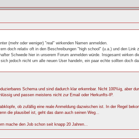
unter (mehr oder weniger) "real" wirkenden Namen anmelden.
rn doch relativ oft in den Beschreibungen "high school" (u.a.) und den Link 
hafter Schwede hier in unserem Forum anmelden würde. Insgesamt wirken die
 sich jedoch nicht um alle neuen User handeln, ein paar echte sollten doch d
duzierbares Schema und sind dadurch klar erkennbar. Nicht 100%ig, aber durc
hlüssig und passen meistens nicht zur Email oder Herkunfts-IP.
abklopfe, ob zufällig eine reale Anmeldung dazwischen ist. In der Regel beko
nn die plausibel ist, geht das dann auch seinen Weg...
dern mache den Job schon seit knapp 20 Jahren...