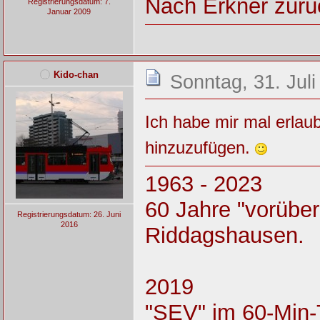
Nach Erkner zurüc
Registrierungsdatum: 7.
Januar 2009
Kido-chan
Sonntag, 31. Juli
Ich habe mir mal erlau
hinzuzufügen.
1963 - 2023
60 Jahre "vorüber
Registrierungsdatum: 26. Juni
2016
Riddagshausen.
2019
"SEV" im 60-Min-