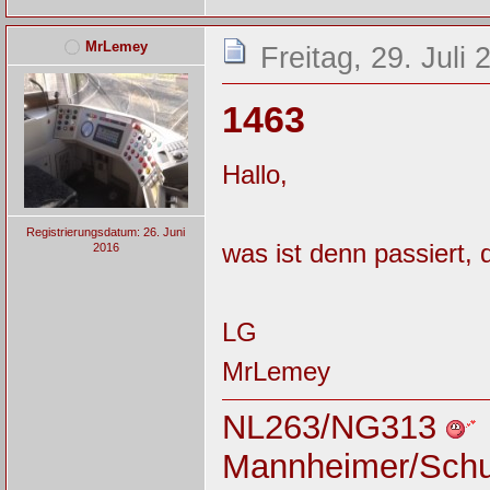
MrLemey
Freitag, 29. Juli
1463
Hallo,
Registrierungsdatum: 26. Juni
was ist denn passiert, 
2016
LG
MrLemey
NL263/NG313
Mannheimer/Sch