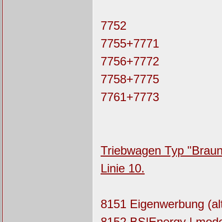
7752
7755+7771
7756+7772
7758+7775
7761+7773
Triebwagen Typ "Brauns
Linie 10.
8151 Eigenwerbung (alt
8152 BS|Energy | moder