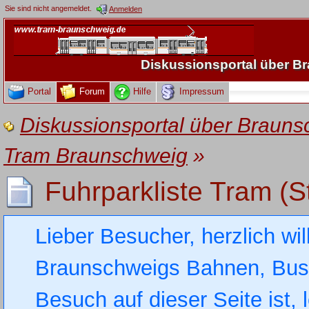
Sie sind nicht angemeldet.
Anmelden
Diskussionsportal über 
Portal
Forum
Hilfe
Impressum
Diskussionsportal über Brau
Tram Braunschweig
»
Fuhrparkliste Tram (S
Lieber Besucher, herzlich wi
Braunschweigs Bahnen, Busse
Besuch auf dieser Seite ist, 