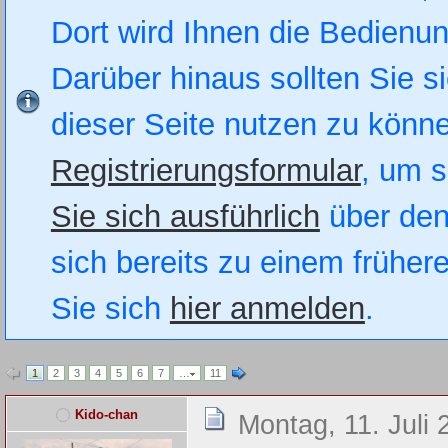
Dort wird Ihnen die Bedienung
Darüber hinaus sollten Sie si
dieser Seite nutzen zu könn
Registrierungsformular
, um s
Sie sich ausführlich
über den
sich bereits zu einem früher
Sie sich
hier anmelden
.
1
2
3
4
5
6
7
…
11
Kido-chan
Montag, 11. Juli 