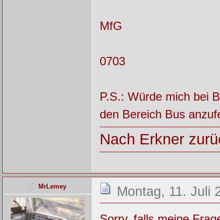
MfG
0703
P.S.: Würde mich bei Be
den Bereich Bus anzufe
Nach Erkner zurüc
MrLemey
Montag, 11. Juli 
Sorry, falls meine Fra