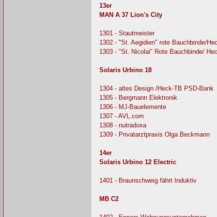
13er
MAN A 37 Lion's City
1301 - Stautmeister
1302 - "St. Aegidien" rote Bauchbinde/H
1303 - "St. Nicolai" Rote Bauchbinde/ He
Solaris Urbino 18
1304 - altes Design /Heck-TB PSD-Bank
1305 - Bergmann Elektronik
1306 - MJ-Bauelemente
1307 - AVL.com
1308 - nutradoxa
1309 - Privatarztpraxis Olga Beckmann
14er
Solaris Urbino 12 Electric
1401 - Braunschweig fährt Induktiv
MB C2