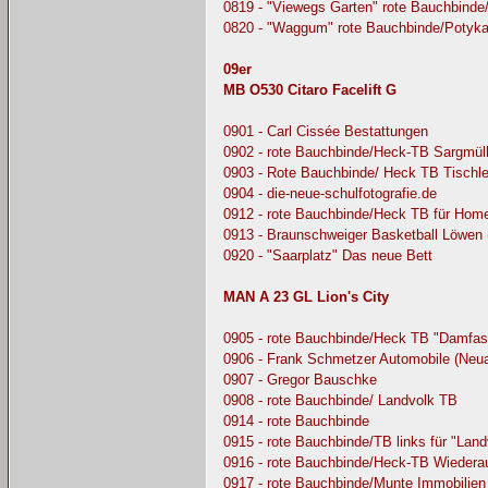
0819 - "Viewegs Garten" rote Bauchbind
0820 - "Waggum" rote Bauchbinde/Potyka
09er
MB O530 Citaro Facelift G
0901 - Carl Cissée Bestattungen
0902 - rote Bauchbinde/Heck-TB Sargmüll
0903 - Rote Bauchbinde/ Heck TB Tischle
0904 - die-neue-schulfotografie.de
0912 - rote Bauchbinde/Heck TB für Home
0913 - Braunschweiger Basketball Löwen 
0920 - "Saarplatz" Das neue Bett
MAN A 23 GL Lion's City
0905 - rote Bauchbinde/Heck TB "Damfas
0906 - Frank Schmetzer Automobile (Neua
0907 - Gregor Bauschke
0908 - rote Bauchbinde/ Landvolk TB
0914 - rote Bauchbinde
0915 - rote Bauchbinde/TB links für "La
0916 - rote Bauchbinde/Heck-TB Wiederau
0917 - rote Bauchbinde/Munte Immobilie