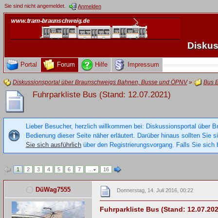
Sie sind nicht angemeldet.
Anmelden
Diskus
Portal
Forum
Hilfe
Impressum
Diskussionsportal über Braunschweigs Bahnen, Busse und ÖPNV
»
Bus 
Fuhrparkliste Bus (Stand: 12.07.2021)
Lieber Besucher, herzlich willkommen bei: Diskussionsportal über B
Bedienung dieser Seite näher erläutert. Darüber hinaus sollten Sie 
Sie sich ausführlich
über den Registrierungsvorgang. Falls Sie sich b
1
2
3
4
5
6
7
…
16
DüWag7555
Donnerstag, 14. Juli 2016, 00:22
Fuhrparkliste Bus (Stand: 12.07.202