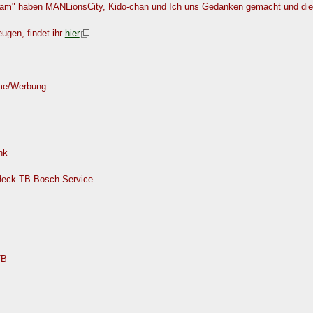
m" haben MANLionsCity, Kido-chan und Ich uns Gedanken gemacht und die pa
ugen, findet ihr
hier
me/Werbung
nk
/Heck TB Bosch Service
TB