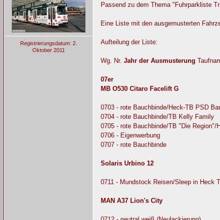
Passend zu dem Thema "Fuhrparkliste Tra
Eine Liste mit den ausgemusterten Fahrze
Aufteilung der Liste:
Registrierungsdatum: 2.
Oktober 2011
Wg. Nr.
Jahr der Ausmusterung
Taufna
07er
MB O530 Citaro Facelift G
0703 - rote Bauchbinde/Heck-TB PSD Ba
0704 - rote Bauchbinde/TB Kelly Family
0705 - rote Bauchbinde/TB "Die Region"
0706 - Eigenwerbung
0707 - rote Bauchbinde
Solaris Urbino 12
0711 - Mundstock Reisen/Sleep in Heck 
MAN A37 Lion's City
0712 - neutral weiß (Neulackierung)