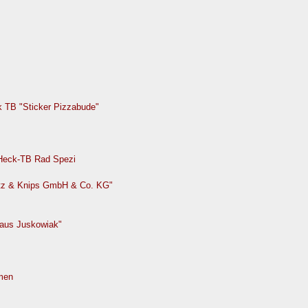
ck TB "Sticker Pizzabude"
/Heck-TB Rad Spezi
tz & Knips GmbH & Co. KG"
Haus Juskowiak"
men