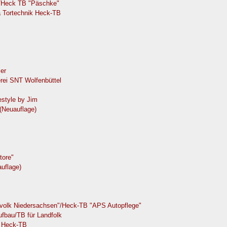
e/Heck TB "Päschke"
 Tortechnik Heck-TB
er
rei SNT Wolfenbüttel
style by Jim
(Neuauflage)
tore"
uflage)
ndvolk Niedersachsen"/Heck-TB "APS Autopflege"
fbau/TB für Landfolk
n Heck-TB