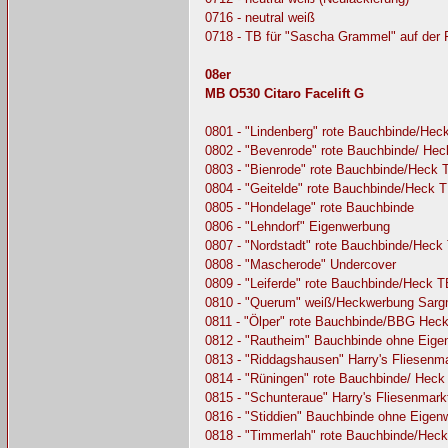
0716 - neutral weiß
0718 - TB für "Sascha Grammel" auf der F
08er
MB O530 Citaro Facelift G
0801 - "Lindenberg" rote Bauchbinde/Hec
0802 - "Bevenrode" rote Bauchbinde/ He
0803 - "Bienrode" rote Bauchbinde/Heck
0804 - "Geitelde" rote Bauchbinde/Heck 
0805 - "Hondelage" rote Bauchbinde
0806 - "Lehndorf" Eigenwerbung
0807 - "Nordstadt" rote Bauchbinde/Hec
0808 - "Mascherode" Undercover
0809 - "Leiferde" rote Bauchbinde/Heck 
0810 - "Querum" weiß/Heckwerbung Sargm
0811 - "Ölper" rote Bauchbinde/BBG Hec
0812 - "Rautheim" Bauchbinde ohne Eig
0813 - "Riddagshausen" Harry's Fliesenm
0814 - "Rüningen" rote Bauchbinde/ Hec
0815 - "Schunteraue" Harry's Fliesenmark
0816 - "Stiddien" Bauchbinde ohne Eig
0818 - "Timmerlah" rote Bauchbinde/Heck