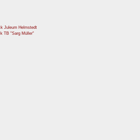
eck Juleum Helmstedt
ck TB "Sarg Müller"