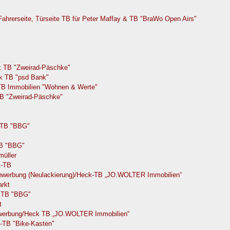
ahrerseite, Türseite TB für Peter Maffay & TB "BraWo Open Airs"
k TB "Zweirad-Päschke"
ck TB "psd Bank"
 TB Immobilien "Wohnen & Werte"
TB "Zweirad-Päschke"
k TB "BBG"
TB "BBG"
üller
k-TB
enwerbung (Neulackierung)/Heck-TB „JO.WOLTER Immobilien“
arkt
k TB "BBG"
t
enwerbung/Heck TB „JO.WOLTER Immobilien“
-TB "Bike-Kasten"