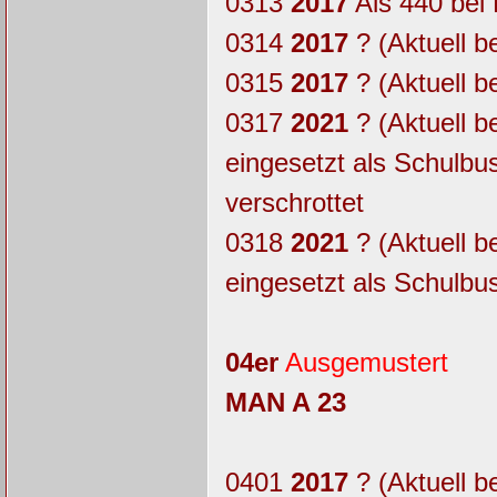
0313
2017
Als 440 bei
0314
2017
? (Aktuell b
0315
2017
? (Aktuell b
0317
2021
? (Aktuell b
eingesetzt als Schulb
verschrottet
0318
2021
? (Aktuell b
eingesetzt als Schulbu
04er
Ausgemustert
MAN A 23
0401
2017
? (Aktuell b