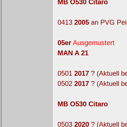
MB O530 Citaro
0413
2005
an PVG Pei
05er
Ausgemustert
MAN A 21
0501
2017
? (Aktuell b
0502
2017
? (Aktuell b
MB O530 Citaro
0503
2020
? (Aktuell b