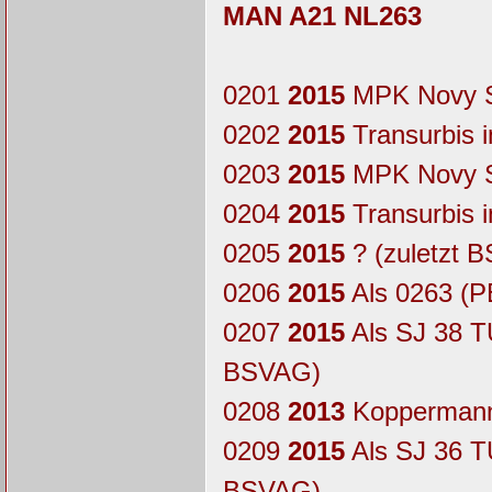
MAN A21 NL263
0201
2015
MPK Novy S
0202
2015
Transurbis 
0203
2015
MPK Novy S
0204
2015
Transurbis 
0205
2015
? (zuletzt 
0206
2015
Als 0263 (P
0207
2015
Als SJ 38 TU
BSVAG)
0208
2013
Koppermann
0209
2015
Als SJ 36 TU
BSVAG)