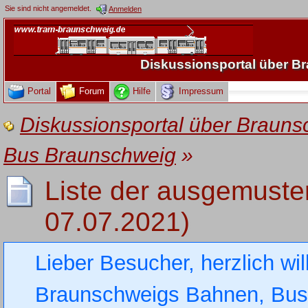
Sie sind nicht angemeldet.
Anmelden
Diskussionsportal über 
Portal
Forum
Hilfe
Impressum
Diskussionsportal über Brau
Bus Braunschweig
»
Liste der ausgemuste
07.07.2021)
Lieber Besucher, herzlich wi
Braunschweigs Bahnen, Busse