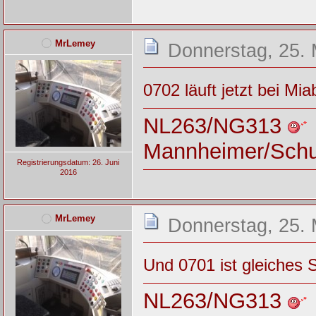
MrLemey
Donnerstag, 25. 
0702 läuft jetzt bei M
NL263/NG313
Mannheimer/Sch
Registrierungsdatum: 26. Juni
2016
MrLemey
Donnerstag, 25. 
Und 0701 ist gleiches S
NL263/NG313