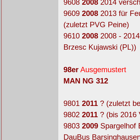
9608
2008
2014 verschr
9609
2008
2013 für Fe
(zuletzt PVG Peine)
9610
2008
2008 - 2014 
Brzesc Kujawski (PL))
98er
Ausgemustert
MAN NG 312
9801
2011
? (zuletzt b
9802
2011
? (bis 2016
9803
2009
Spargelhof 
DauBus Barsinghausen