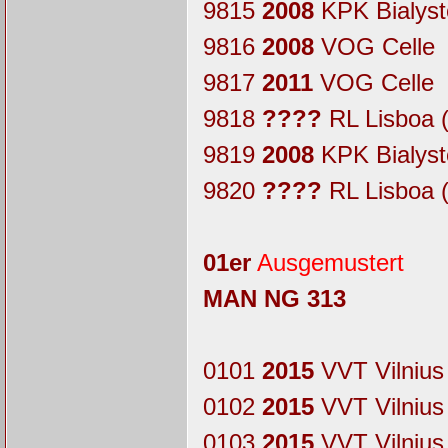
9815
2008
KPK Bialyst
9816
2008
VOG Celle
9817
2011
VOG Celle
9818
????
RL Lisboa
9819
2008
KPK Bialyst
9820
????
RL Lisboa
01er
Ausgemustert
MAN NG 313
0101
2015
VVT Vilnius
0102
2015
VVT Vilnius
0103
2015
VVT Vilnius