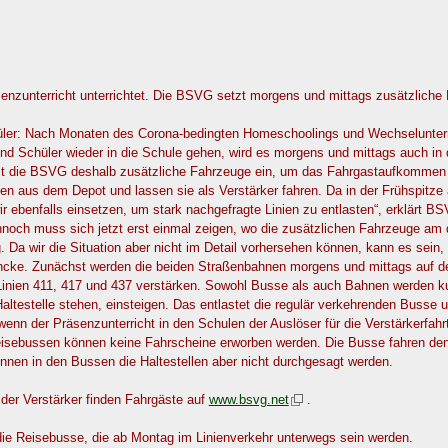
nzunterricht unterrichtet. Die BSVG setzt morgens und mittags zusätzliche 
ler: Nach Monaten des Corona-bedingten Homeschoolings und Wechselunterric
und Schüler wieder in die Schule gehen, wird es morgens und mittags auch i
tzt die BSVG deshalb zusätzliche Fahrzeuge ein, um das Fahrgastaufkommen 
en aus dem Depot und lassen sie als Verstärker fahren. Da in der Frühspitze
r ebenfalls einsetzen, um stark nachgefragte Linien zu entlasten“, erklärt 
ch muss sich jetzt erst einmal zeigen, wo die zusätzlichen Fahrzeuge am d
 Da wir die Situation aber nicht im Detail vorhersehen können, kann es sei
ncke. Zunächst werden die beiden Straßenbahnen morgens und mittags auf de
 Linien 411, 417 und 437 verstärken. Sowohl Busse als auch Bahnen werden k
Haltestelle stehen, einsteigen. Das entlastet die regulär verkehrenden Busse 
wenn der Präsenzunterricht in den Schulen der Auslöser für die Verstärkerfahr
isebussen können keine Fahrscheine erworben werden. Die Busse fahren den Ve
nnen in den Bussen die Haltestellen aber nicht durchgesagt werden.
der Verstärker finden Fahrgäste auf
www.bsvg.net
.
die Reisebusse, die ab Montag im Linienverkehr unterwegs sein werden.