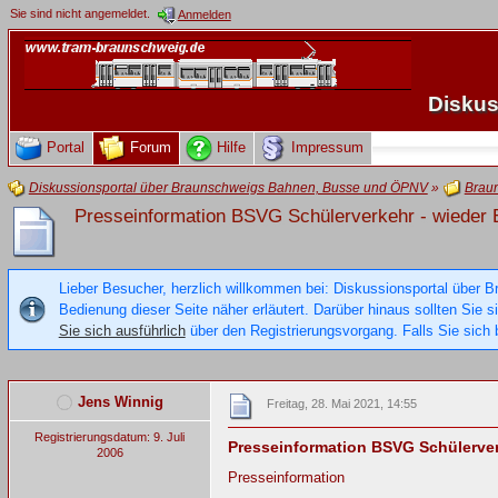
Sie sind nicht angemeldet.
Anmelden
Diskus
Portal
Forum
Hilfe
Impressum
Diskussionsportal über Braunschweigs Bahnen, Busse und ÖPNV
»
Brau
Presseinformation BSVG Schülerverkehr - wieder E
Lieber Besucher, herzlich willkommen bei: Diskussionsportal über B
Bedienung dieser Seite näher erläutert. Darüber hinaus sollten Sie 
Sie sich ausführlich
über den Registrierungsvorgang. Falls Sie sich b
Jens Winnig
Freitag, 28. Mai 2021, 14:55
Registrierungsdatum: 9. Juli
Presseinformation BSVG Schülerverk
2006
Presseinformation