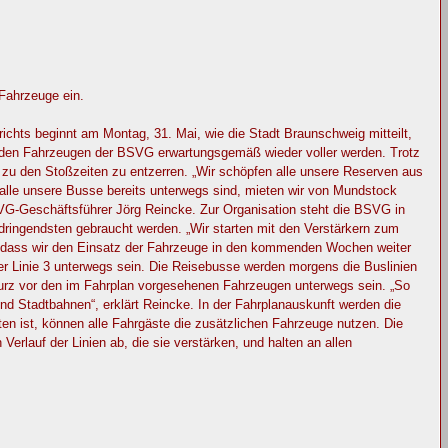
Fahrzeuge ein.
hts beginnt am Montag, 31. Mai, wie die Stadt Braunschweig mitteilt,
n den Fahrzeugen der BSVG erwartungsgemäß wieder voller werden. Trotz
zu den Stoßzeiten zu entzerren. „Wir schöpfen alle unsere Reserven aus
 alle unsere Busse bereits unterwegs sind, mieten wir von Mundstock
BSVG-Geschäftsführer Jörg Reincke. Zur Organisation steht die BSVG in
ringendsten gebraucht werden. „Wir starten mit den Verstärkern zum
n, dass wir den Einsatz der Fahrzeuge in den kommenden Wochen weiter
r Linie 3 unterwegs sein. Die Reisebusse werden morgens die Buslinien
urz vor den im Fahrplan vorgesehenen Fahrzeugen unterwegs sein. „So
und Stadtbahnen“, erklärt Reincke. In der Fahrplanauskunft werden die
ten ist, können alle Fahrgäste die zusätzlichen Fahrzeuge nutzen. Die
rlauf der Linien ab, die sie verstärken, und halten an allen