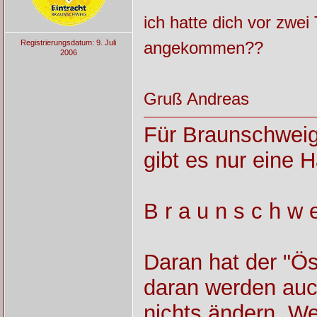
ich hatte dich vor zwei
Registrierungsdatum: 9. Juli
angekommen??
2006
Gruß Andreas
Für Braunschweig
gibt es nur eine H
B r a u n s c h w e
Daran hat der "Ös
daran werden auch
nichts ändern. We