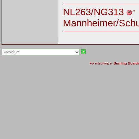
NL263/NG313
Mannheimer/Sch
Forensoftware:
Burning Board® 