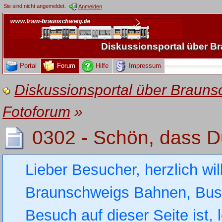
Sie sind nicht angemeldet.
Anmelden
Diskussionsportal über 
Portal
Forum
Hilfe
Impressum
Diskussionsportal über Brau
Fotoforum
»
0302 - Schön, dass Du
Lieber Besucher, herzlich wi
Braunschweigs Bahnen, Busse
Besuch auf dieser Seite ist, 