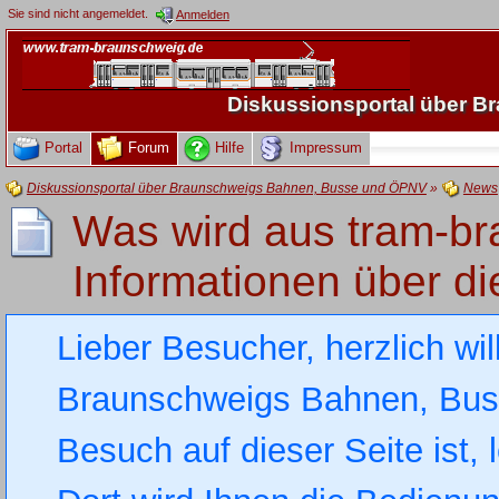
Sie sind nicht angemeldet.
Anmelden
Diskussionsportal über 
Portal
Forum
Hilfe
Impressum
Diskussionsportal über Braunschweigs Bahnen, Busse und ÖPNV
»
News
Was wird aus tram-br
Informationen über di
Lieber Besucher, herzlich wi
Braunschweigs Bahnen, Busse
Besuch auf dieser Seite ist, 