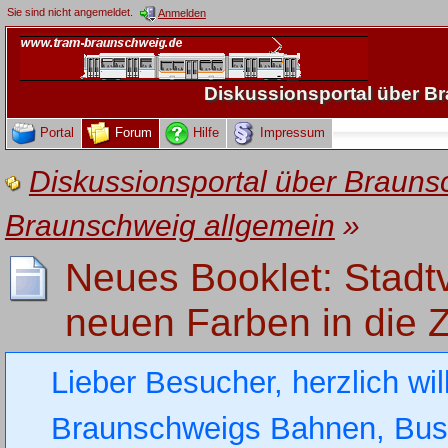
Sie sind nicht angemeldet.
Anmelden
Diskussionsportal über 
Portal
Forum
Hilfe
Impressum
Diskussionsportal über Brau
Braunschweig allgemein
»
Neues Booklet: Stadtv
neuen Farben in die Z
Lieber Besucher, herzlich wi
Braunschweigs Bahnen, Busse