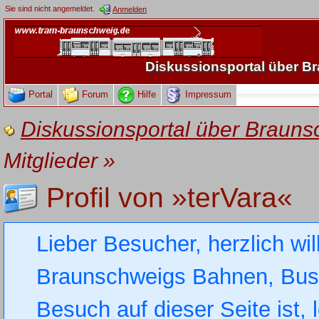
Sie sind nicht angemeldet.
Anmelden
Diskussionsportal über 
Portal
Forum
Hilfe
Impressum
Diskussionsportal über Brau
Mitglieder
»
Profil von »terVara«
Lieber Besucher, herzlich wi
Braunschweigs Bahnen, Busse
Besuch auf dieser Seite ist, 