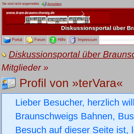
Sie sind nicht angemeldet.
Anmelden
Diskussionsportal über 
Portal
Forum
Hilfe
Impressum
Diskussionsportal über Brau
Mitglieder
»
Profil von »terVara«
Lieber Besucher, herzlich wi
Braunschweigs Bahnen, Busse
Besuch auf dieser Seite ist, 