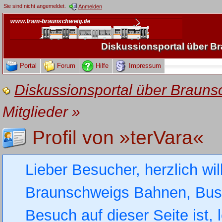
Sie sind nicht angemeldet.
Anmelden
Diskussionsportal über 
Portal
Forum
Hilfe
Impressum
Diskussionsportal über Brau
Mitglieder
»
Profil von »terVara«
Lieber Besucher, herzlich wi
Braunschweigs Bahnen, Busse
Besuch auf dieser Seite ist, 