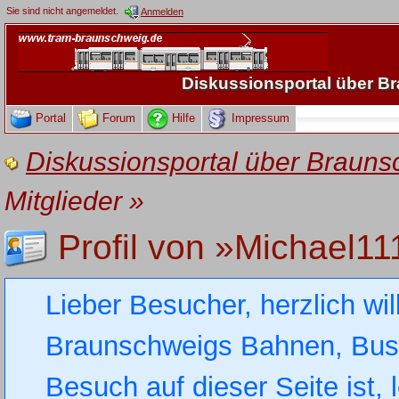
Sie sind nicht angemeldet.
Anmelden
Diskussionsportal über 
Portal
Forum
Hilfe
Impressum
Diskussionsportal über Brau
Mitglieder
»
Profil von »Michael11
Lieber Besucher, herzlich wi
Braunschweigs Bahnen, Busse
Besuch auf dieser Seite ist, 