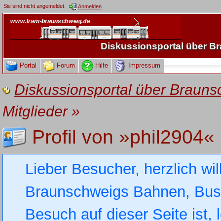
Sie sind nicht angemeldet.
Anmelden
Diskussionsportal über 
Portal
Forum
Hilfe
Impressum
Diskussionsportal über Brau
Mitglieder
»
Profil von »phil2904«
Lieber Besucher, herzlich wi
Braunschweigs Bahnen, Busse
Besuch auf dieser Seite ist, 